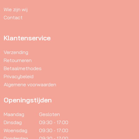
de
Wie zijn wij
productpagina
Contact
Klantenservice
Verzending
Retourneren
Betaalmethodes
Privacybeleid
Algemene voorwaarden
Openingstijden
Maandag
Gesloten
Dinsdag
09:30 - 17:00
Woensdag
09:30 - 17:00
Donderdag
09:30 - 17:00