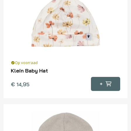
Op voorraad
Klein Baby Hat
Dit
+
€
14,95
product
heeft
meerdere
variaties.
Deze
optie