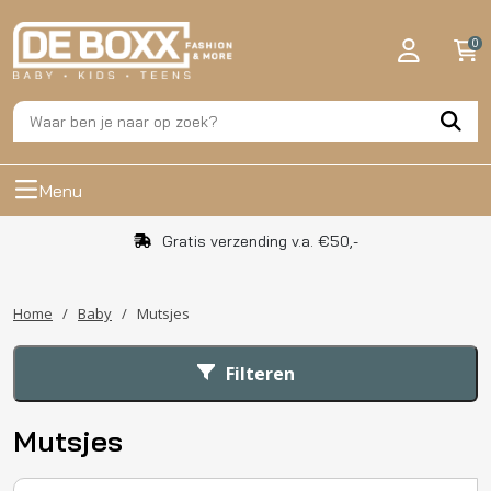
0
Menu
Gratis verzending v.a. €50,-
Home
/
Baby
/
Mutsjes
Filteren
Mutsjes