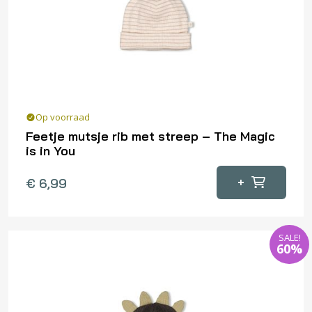
gekozen
worden
op
de
productpagina
Op voorraad
Feetje mutsje rib met streep – The Magic
is in You
+
€
6,99
SALE!
60%