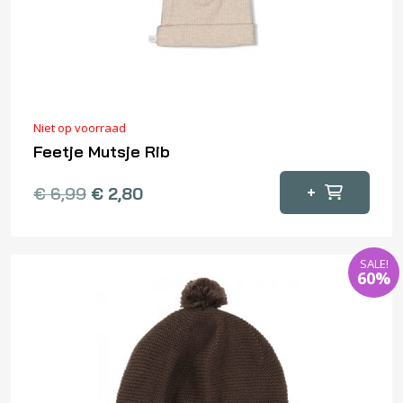
Niet op voorraad
Feetje Mutsje Rib
Oorspronkelijke
Huidige
+
€
6,99
€
2,80
prijs
prijs
was:
is:
€ 6,99.
€ 2,80.
SALE!
60%