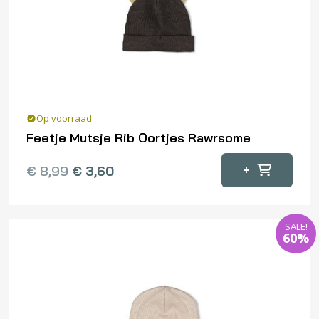
Op voorraad
Feetje Mutsje Rib Oortjes Rawrsome
Oorspronkelijke
Huidige
+
€
8,99
€
3,60
prijs
prijs
was:
is:
€ 8,99.
€ 3,60.
SALE!
60%