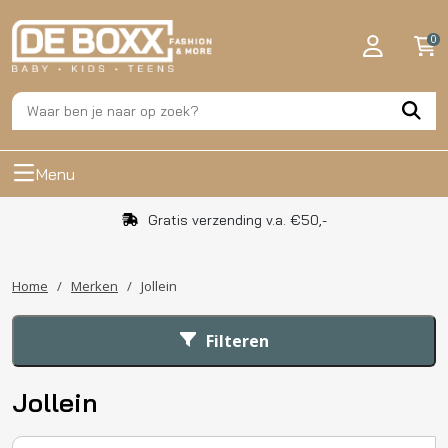
0
Menu
Gratis verzending v.a. €50,-
Home
/
Merken
/
Jollein
Filteren
Jollein