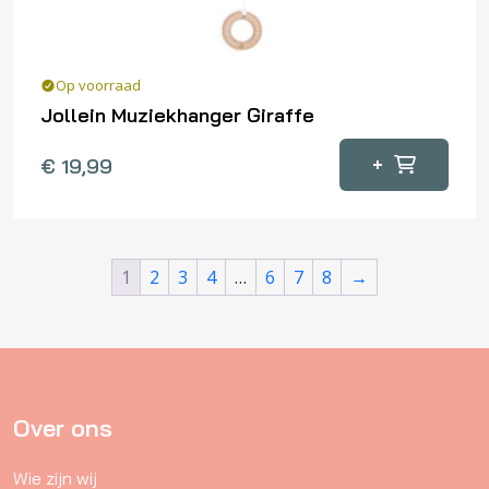
Op voorraad
Jollein Muziekhanger Giraffe
+
€
19,99
1
2
3
4
…
6
7
8
→
Over ons
Wie zijn wij