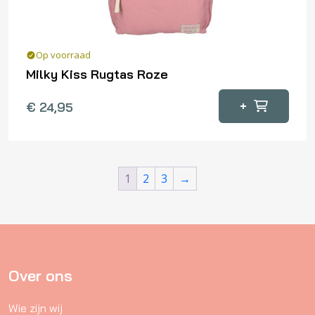
Op voorraad
Milky Kiss Rugtas Roze
+
€
24,95
1
2
3
→
Over ons
Wie zijn wij