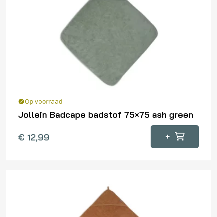
Op voorraad
Jollein Badcape badstof 75×75 ash green
+
€
12,99