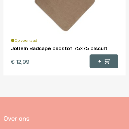
Op voorraad
Jollein Badcape badstof 75×75 biscuit
+
€
12,99
Over ons