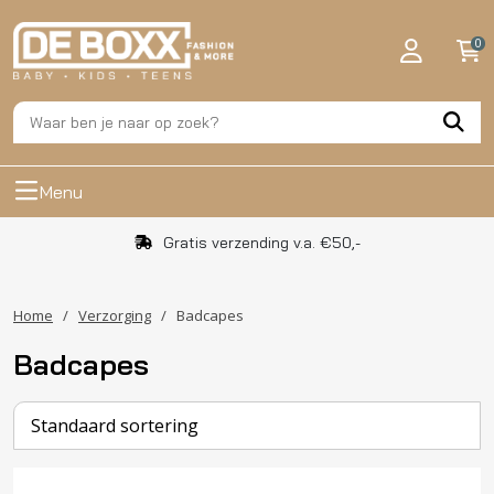
0
Menu
Gratis verzending v.a. €50,-
Home
/
Verzorging
/
Badcapes
Badcapes