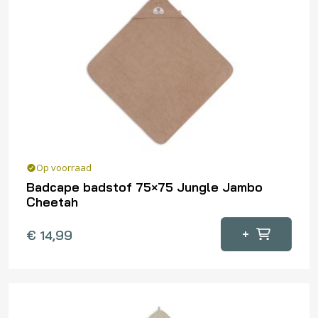
Op voorraad
Badcape badstof 75×75 Jungle Jambo
Cheetah
+
€
14,99