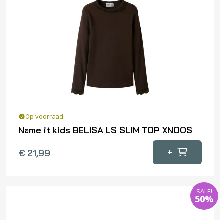
Deze
optie
kan
gekozen
worden
op
de
productpagina
Op voorraad
Name it kids BELISA LS SLIM TOP XNOOS
Dit
+
€
21,99
product
heeft
meerdere
SALE!
variaties.
50%
Deze