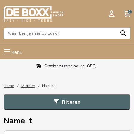
0
Menu
Gratis verzending v.a. €50,-
Home
/
Merken
/
Name It
Filteren
Name It