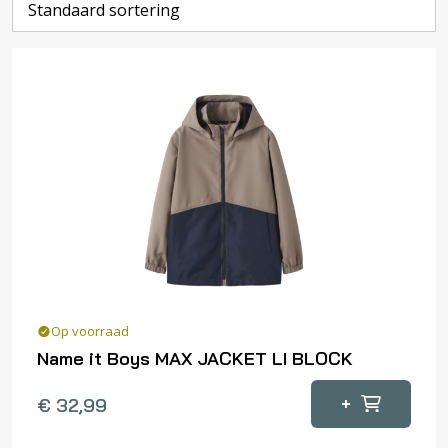
Op voorraad
Name it Boys MAX JACKET LI BLOCK
Dit
+
€
32,99
product
heeft