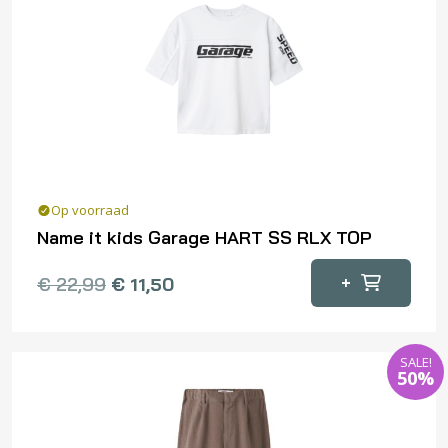
kan
gekozen
worden
op
de
productpagina
Op voorraad
Name it kids Garage HART SS RLX TOP
Dit
+
€
22,99
€
11,50
product
heeft
meerdere
SALE!
variaties.
50%
Deze
optie