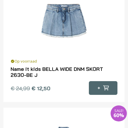
optie
kan
gekozen
worden
op
de
productpagina
Op voorraad
Name it kids BELLA WIDE DNM SKORT
2630-BE J
Dit
+
€
24,99
€
12,50
product
heeft
meerdere
SALE!
variaties.
60%
Deze