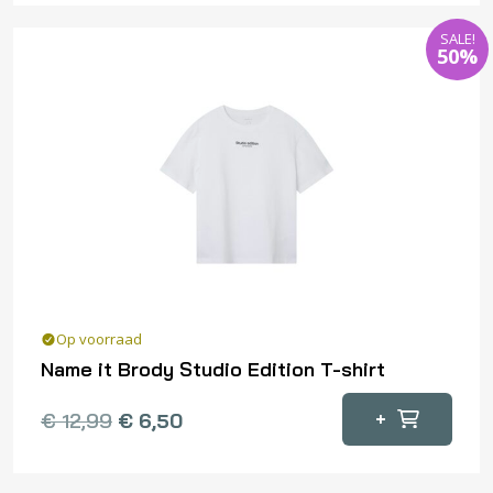
meerdere
SALE!
variaties.
50%
Deze
optie
kan
gekozen
worden
op
de
productpagina
Op voorraad
Name it Brody Studio Edition T-shirt
Dit
+
€
12,99
€
6,50
product
heeft
meerdere