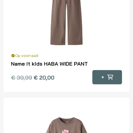
kan
gekozen
worden
op
de
productpagina
Op voorraad
Name it kids HABA WIDE PANT
Dit
+
€
39,99
€
20,00
product
heeft
meerdere
variaties.
Deze
optie
kan