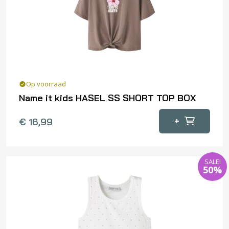
gekozen
worden
op
de
productpagina
Op voorraad
Name it kids HASEL SS SHORT TOP BOX
Dit
+
€
16,99
product
heeft
meerdere
SALE!
variaties.
50%
Deze
optie
kan
gekozen