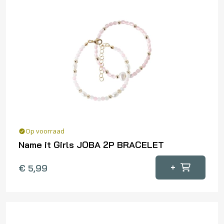
Deze
optie
kan
gekozen
worden
op
de
productpagina
Op voorraad
Name it Girls JOBA 2P BRACELET
Dit
+
€
5,99
product
heeft
meerdere
variaties.