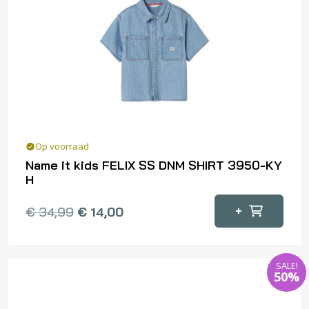
optie
kan
gekozen
worden
op
de
productpagina
Op voorraad
Name it kids FELIX SS DNM SHIRT 3950-KY
H
Dit
+
€
34,99
€
14,00
product
heeft
meerdere
SALE!
variaties.
50%
Deze
optie