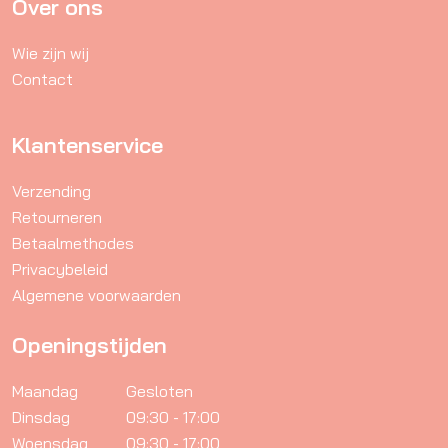
Over ons
op
de
Wie zijn wij
productpagina
Contact
Klantenservice
Verzending
Retourneren
Betaalmethodes
Privacybeleid
Algemene voorwaarden
Openingstijden
Maandag
Gesloten
Dinsdag
09:30 - 17:00
Woensdag
09:30 - 17:00