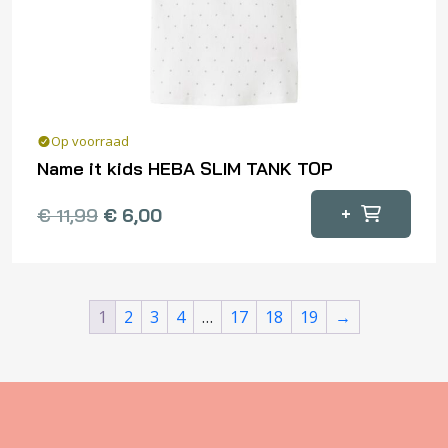
worden
op
de
productpagina
Op voorraad
Name it kids HEBA SLIM TANK TOP
Dit
+
€
11,99
€
6,00
product
heeft
meerdere
variaties.
1
2
3
4
…
17
18
19
→
Deze
optie
kan
gekozen
worden