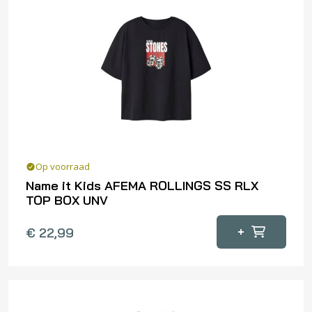
Deze
optie
kan
gekozen
worden
op
de
productpagina
Op voorraad
Name it Kids AFEMA ROLLINGS SS RLX
TOP BOX UNV
Dit
+
€
22,99
product
heeft
meerdere
variaties.