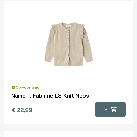
variaties.
Deze
optie
kan
gekozen
worden
op
de
productpagina
Op voorraad
Name it Fabinne LS Knit Noos
Dit
+
€
22,99
product
heeft
meerdere
variaties.