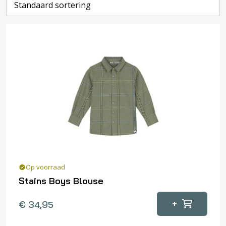
Op voorraad
Stains Boys Blouse
Dit
+
€
34,95
product
heeft