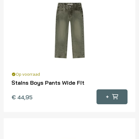
Deze
optie
kan
gekozen
worden
op
de
productpagina
Op voorraad
Stains Boys Pants Wide Fit
Dit
+
€
44,95
product
heeft
meerdere
variaties.
Deze