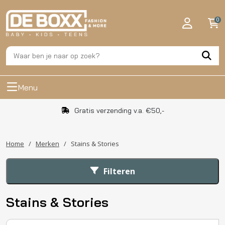
0
Menu
Gratis verzending v.a. €50,-
Home
/
Merken
/
Stains & Stories
Filteren
Stains & Stories