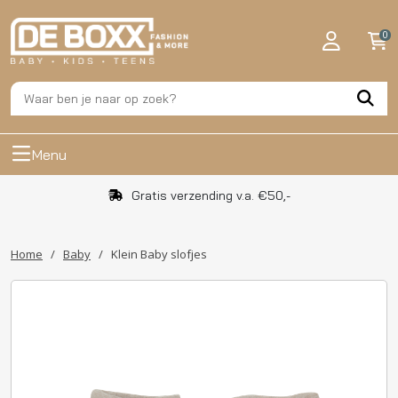
0
Menu
Gratis verzending v.a. €50,-
Home
/
Baby
/
Klein Baby slofjes