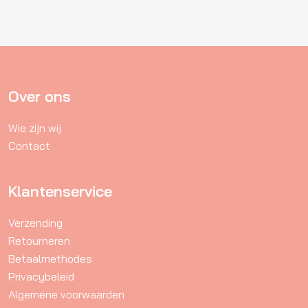
meerdere
variaties.
Deze
optie
kan
gekozen
Over ons
worden
Wie zijn wij
op
Contact
de
productpagina
Klantenservice
Verzending
Retourneren
Betaalmethodes
Privacybeleid
Algemene voorwaarden