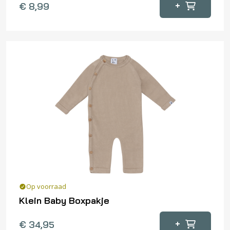
+
€
8,99
Op voorraad
Klein Baby Boxpakje
Dit
+
€
34,95