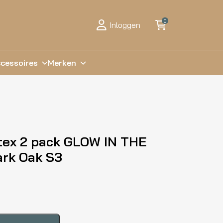
0
Inloggen
cessoires
Merken
tex 2 pack GLOW IN THE
ark Oak S3