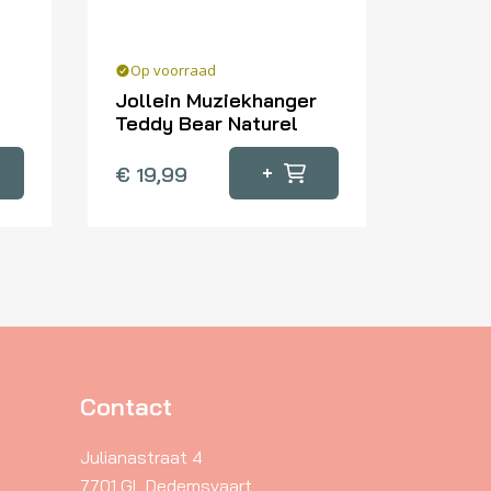
Op voorraad
Jollein Muziekhanger
Teddy Bear Naturel
+
€
19,99
Contact
Julianastraat 4
7701 GL Dedemsvaart