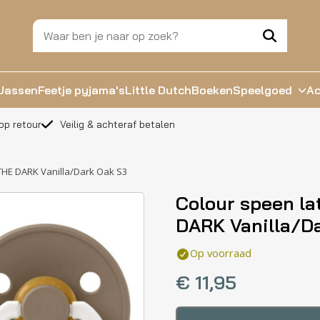
Jassen
Feetje pyjama's
Little Dutch
Boeken
Speelgoed
Ac
op retour
Veilig & achteraf betalen
THE DARK Vanilla/Dark Oak S3
Colour speen la
DARK Vanilla/D
Op voorraad
€
11,95
Colour