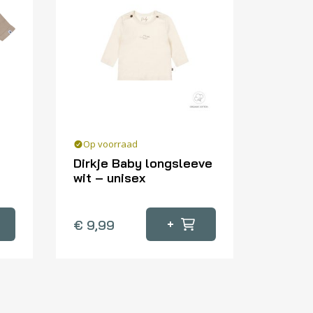
Op voorraad
Dirkje Baby longsleeve
wit – unisex
Dit
product
+
€
9,99
heeft
meerdere
variaties.
Deze
optie