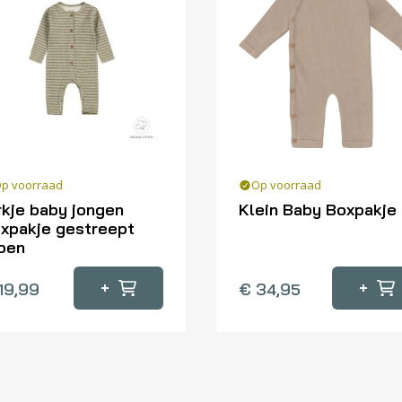
p voorraad
Op voorraad
rkje baby jongen
Klein Baby Boxpakje
xpakje gestreept
Dit
oen
product
heeft
+
+
19,99
€
34,95
oduct
meerdere
eft
variaties.
erdere
Deze
iaties.
optie
ze
kan