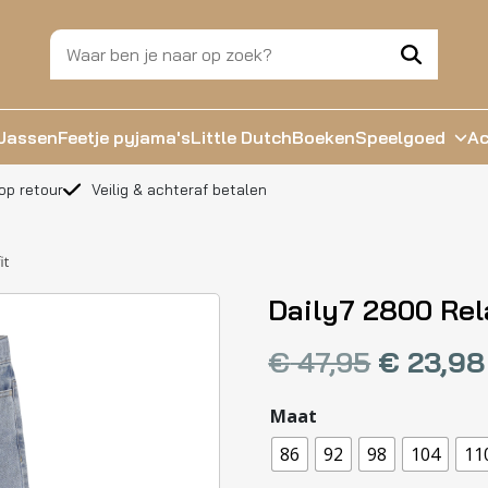
Jassen
Feetje pyjama's
Little Dutch
Boeken
Speelgoed
Ac
op retour
Veilig & achteraf betalen
it
Daily7 2800 Rel
€
47,95
€
23,98
Maat
86
92
98
104
11