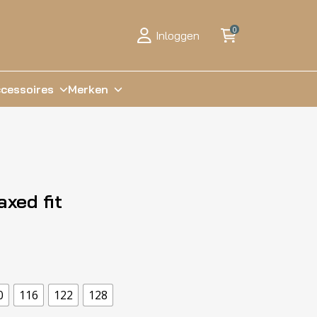
0
Inloggen
cessoires
Merken
axed fit
0
116
122
128