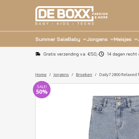
Summer Sale
Baby
Jongens
Meisjes
Gratis verzending v.a. €50,-
14 dagen recht 
Home
/
Jongens
/
Broeken
/
Daily7 2800 Relaxed f
SALE!
50%