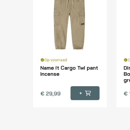
Op voorraad
O
Name it Cargo Twi pant
Di
Incense
Bo
gr
Dit
Dit
product
+
€
29,99
€
pr
heeft
he
meerdere
me
variaties.
var
Deze
De
optie