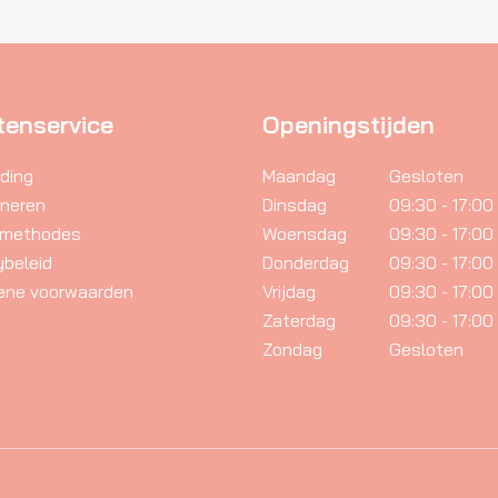
ze
optie
tie
kan
n
gekozen
kozen
worden
tenservice
Openingstijden
rden
op
de
ding
Maandag
Gesloten
productpagina
rneren
Dinsdag
09:30 - 17:00
oductpagina
lmethodes
Woensdag
09:30 - 17:00
ybeleid
Donderdag
09:30 - 17:00
ene voorwaarden
Vrijdag
09:30 - 17:00
Zaterdag
09:30 - 17:00
Zondag
Gesloten