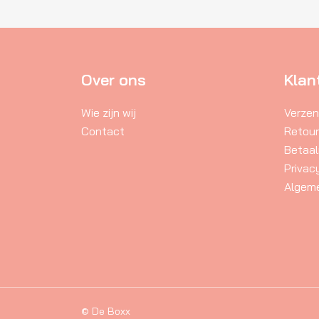
Deze
De
optie
op
kan
ka
gekozen
ge
Over ons
Klan
worden
wo
op
op
Wie zijn wij
Verzen
de
de
Contact
Retou
productpagina
pr
Betaa
Privac
Algem
© De Boxx