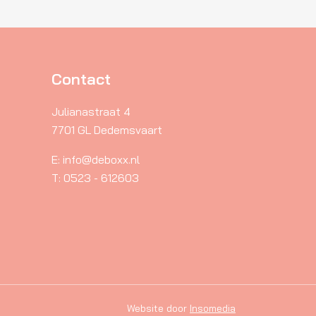
optie
kan
gekozen
worden
Contact
op
de
Julianastraat 4
productpagina
7701 GL Dedemsvaart
E: info@deboxx.nl
T: 0523 - 612603
Website door
Insomedia