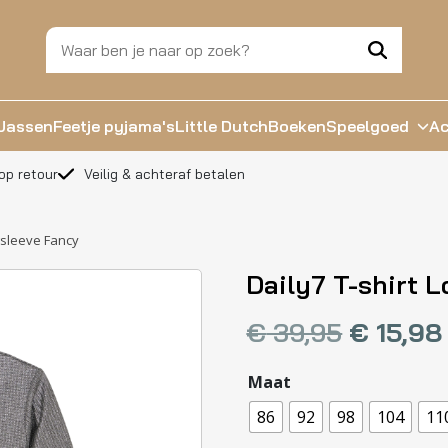
Jassen
Feetje pyjama's
Little Dutch
Boeken
Speelgoed
Ac
op retour
Veilig & achteraf betalen
gsleeve Fancy
Daily7 T-shirt 
€
39,95
€
15,98
Maat
86
92
98
104
11