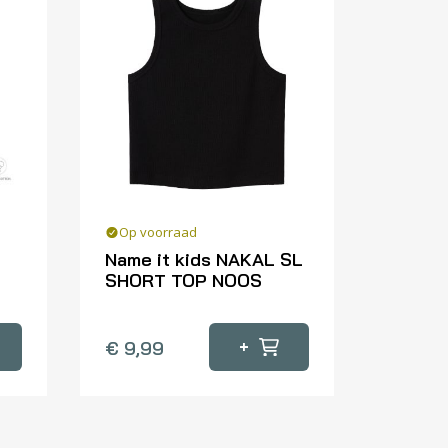
Op voorraad
Name it kids NAKAL SL
SHORT TOP NOOS
Dit
product
+
€
9,99
heeft
meerdere
variaties.
Deze