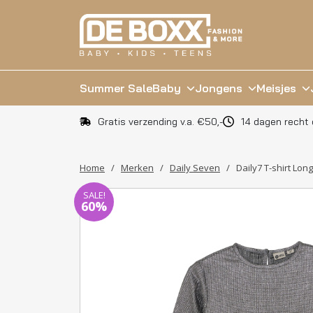
Summer Sale
Baby
Jongens
Meisjes
Gratis verzending v.a. €50,-
14 dagen recht 
Home
/
Merken
/
Daily Seven
/
Daily7 T-shirt Lon
SALE!
60%