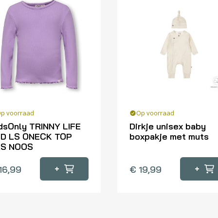
p voorraad
Op voorraad
dsOnly TRINNY LIFE
Dirkje unisex baby
D LS ONECK TOP
boxpakje met muts
RS NOOS
Dit
product
+
+
16,99
€
19,99
oduct
heeft
eft
meerdere
erdere
variaties.
iaties.
Deze