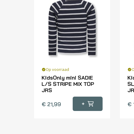
Op voorraad
O
KidsOnly mini SADIE
Ki
L/S STRIPE MIX TOP
SL
JRS
J
Dit
Dit
+
€
21,99
€
product
pr
heeft
he
meerdere
me
variaties.
var