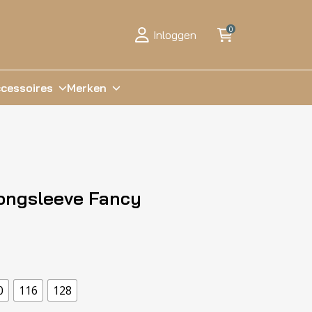
0
Inloggen
cessoires
Merken
Longsleeve Fancy
0
116
128