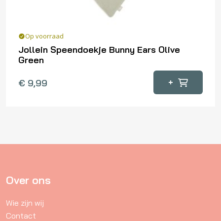
Op voorraad
Jollein Speendoekje Bunny Ears Olive
Green
+
€
9,99
Over ons
Wie zijn wij
Contact