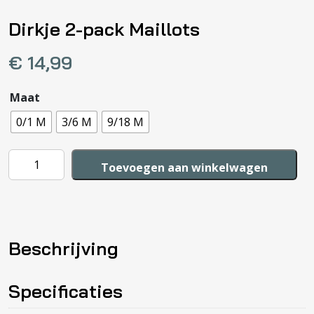
Dirkje 2-pack Maillots
€
14,99
Maat
0/1 M
3/6 M
9/18 M
Dirkje
Toevoegen aan winkelwagen
2-
pack
Maillots
aantal
Beschrijving
Specificaties