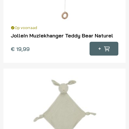
de
productpagina
Op voorraad
Jollein Muziekhanger Teddy Bear Naturel
+
€
19,99