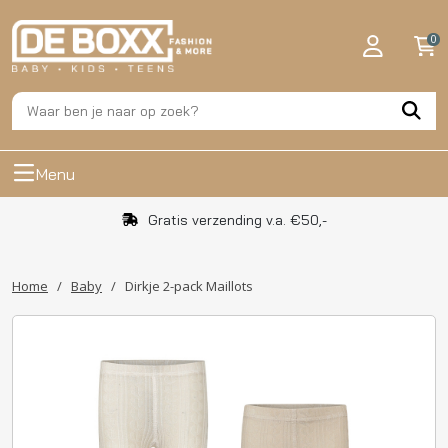
0
Menu
Gratis verzending v.a. €50,-
Home
/
Baby
/
Dirkje 2-pack Maillots