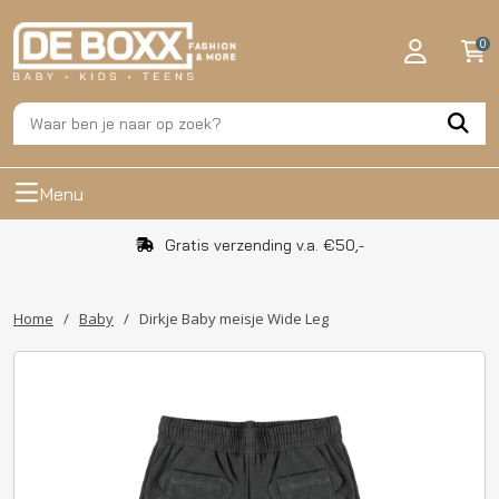
0
Menu
Gratis verzending v.a. €50,-
Home
/
Baby
/
Dirkje Baby meisje Wide Leg