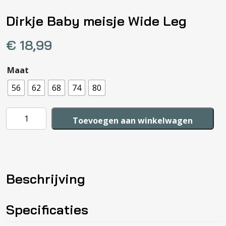
Dirkje Baby meisje Wide Leg
€
18,99
Maat
56
62
68
74
80
Dirkje
Toevoegen aan winkelwagen
Baby
meisje
Wide
Leg
Beschrijving
aantal
Specificaties