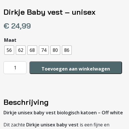
Dirkje Baby vest – unisex
€
24,99
Maat
56
62
68
74
80
86
Dirkje
Toevoegen aan winkelwagen
Baby
vest
-
unisex
Beschrijving
aantal
Dirkje unisex baby vest biologisch katoen – Off white
Dit zachte
Dirkje unisex baby vest
is een fijne en