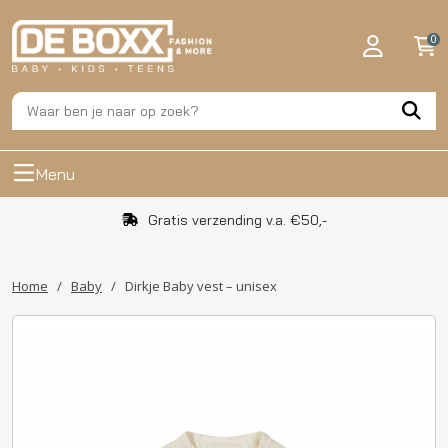
0
Menu
Gratis verzending v.a. €50,-
Home
/
Baby
/
Dirkje Baby vest – unisex