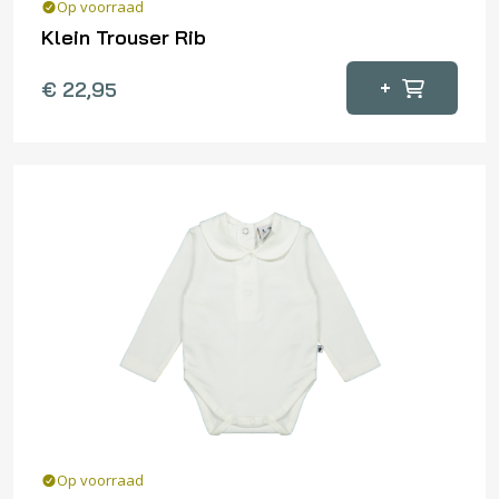
Op voorraad
Klein Trouser Rib
Dit
+
€
22,95
product
heeft
meerdere
variaties.
Deze
optie
kan
gekozen
worden
op
de
productpagina
Op voorraad