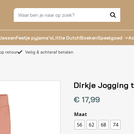
Jassen
Feetje pyjama's
Little Dutch
Boeken
Speelgoed
Ac
op retour
Veilig & achteraf betalen
Dirkje Jogging t
€
17,99
Maat
56
62
68
74