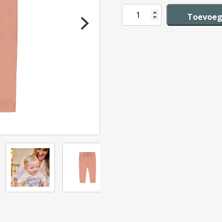
Dirkje
Toevoeg
Jogging
trousers
girl
aantal