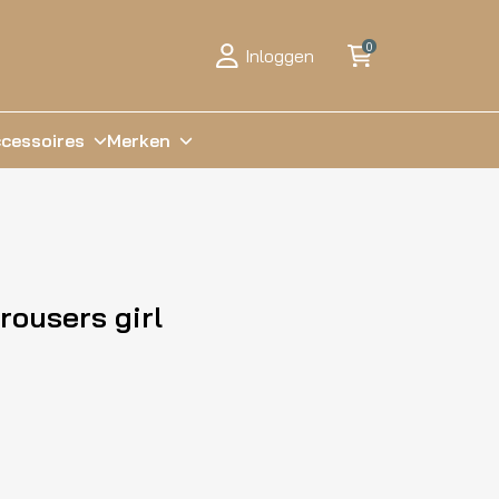
0
Inloggen
cessoires
Merken
rousers girl