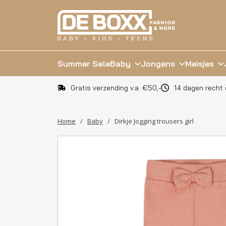
Summer Sale
Baby
Jongens
Meisjes
Gratis verzending v.a. €50,-
14 dagen recht 
Home
/
Baby
/
Dirkje Jogging trousers girl