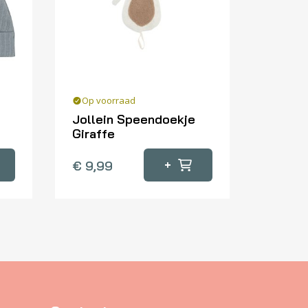
Op voorraad
Jollein Speendoekje
Giraffe
+
€
9,99