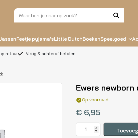
Jassen
Feetje pyjama's
Little Dutch
Boeken
Speelgoed
Ac
op retour
Veilig & achteraf betalen
ck
Ewers newborn 
Op voorraad
€
6,95
Ewers
Toevoeg
newborn