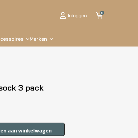
0
Inloggen
cessoires
Merken
sock 3 pack
en aan winkelwagen