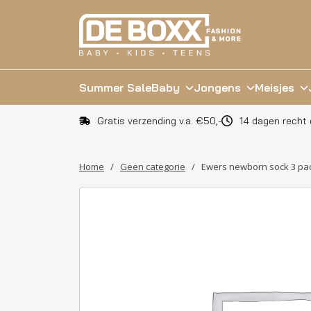
Summer Sale
Baby
Jongens
Meisjes
Gratis verzending v.a. €50,-
14 dagen recht 
Home
/
Geen categorie
/
Ewers newborn sock 3 pa