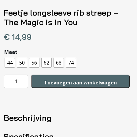
Feetje longsleeve rib streep –
The Magic is in You
€
14,99
Maat
44
50
56
62
68
74
Feetje
Toevoegen aan winkelwagen
longsleeve
rib
streep
-
Beschrijving
The
Magic
is
Specificaties