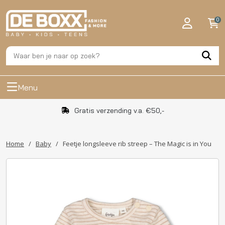
0
Menu
Gratis verzending v.a. €50,-
Home
/
Baby
/
Feetje longsleeve rib streep – The Magic is in You