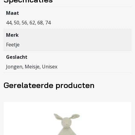
in
You
Maat
aantal
44, 50, 56, 62, 68, 74
Merk
Feetje
Geslacht
Jongen, Meisje, Unisex
Gerelateerde producten