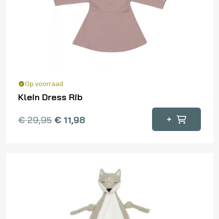
Op voorraad
Klein Dress Rib
Dit
+
€
29,95
€
11,98
product
heeft
meerdere
variaties.
Deze
optie
kan
gekozen