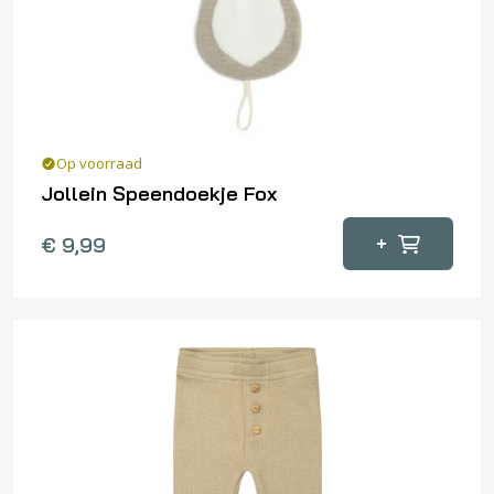
worden
op
de
productpagina
Op voorraad
Jollein Speendoekje Fox
+
€
9,99