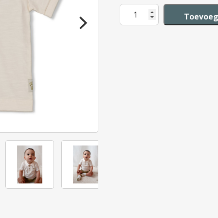
Feetje
Toevoeg
Polo
Safari
Savage
aantal