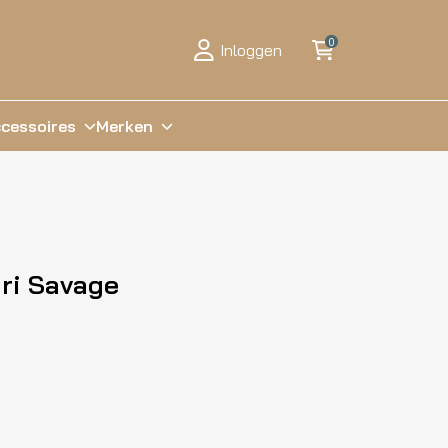
0
Inloggen
cessoires
Merken
ari Savage