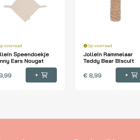
p voorraad
Op voorraad
llein Speendoekje
Jollein Rammelaar
nny Ears Nougat
Teddy Bear Biscuit
+
+
9,99
€
8,99