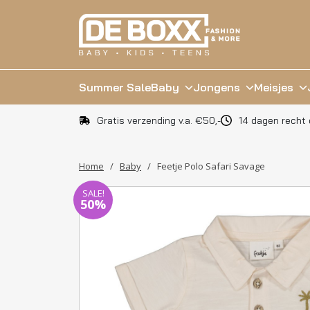
Summer Sale
Baby
Jongens
Meisjes
Gratis verzending v.a. €50,-
14 dagen recht 
Home
/
Baby
/
Feetje Polo Safari Savage
SALE!
50%