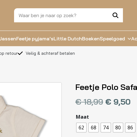
Jassen
Feetje pyjama's
Little Dutch
Boeken
Speelgoed
Ac
op retour
Veilig & achteraf betalen
Feetje Polo Saf
€
18,99
€
9,50
Maat
62
68
74
80
86