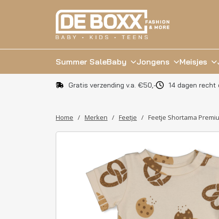
Summer Sale
Baby
Jongens
Meisjes
Gratis verzending v.a. €50,-
14 dagen recht 
Home
/
Merken
/
Feetje
/
Feetje Shortama Prem