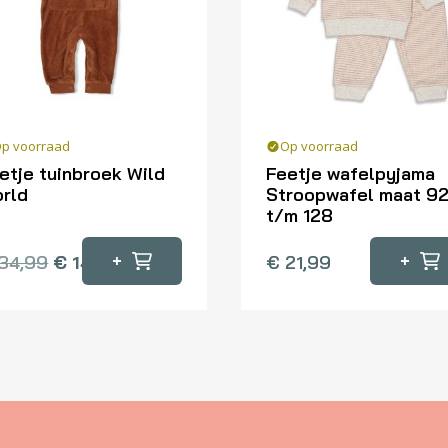
p voorraad
Op voorraad
etje tuinbroek Wild
Feetje wafelpyjama
rld
Stroopwafel maat 9
t/m 128
Dit
oduct
+
+
34,99
€
14,00
€
21,99
product
eft
heeft
erdere
meerdere
iaties.
variaties.
ze
Deze
tie
optie
n
kan
kozen