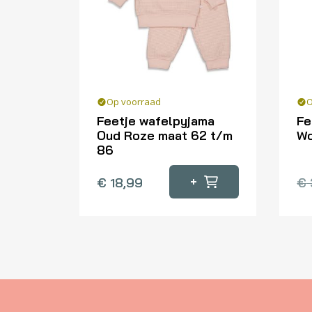
Op voorraad
O
Feetje wafelpyjama
Fe
Oud Roze maat 62 t/m
Wo
86
Dit
Dit
pr
+
€
18,99
€
product
he
heeft
me
meerdere
var
variaties.
De
Deze
op
optie
ka
kan
ge