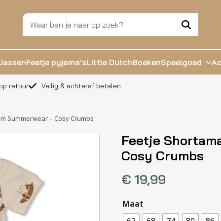
Jassen
Feetje pyjama's
Little Dutch
Boeken
Speelgoed
Ac
op retour
Veilig & achteraf betalen
ium Summerwear – Cosy Crumbs
Feetje Shorta
Cosy Crumbs
€
19,99
Maat