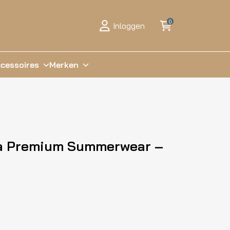
0
Inloggen
cessoires
Merken
ma Premium Summerwear –