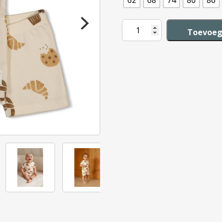
62
68
74
80
86
Feetje
Toevoeg
Shortama
Premium
Summerwear
-
Cosy
Crumbs
aantal