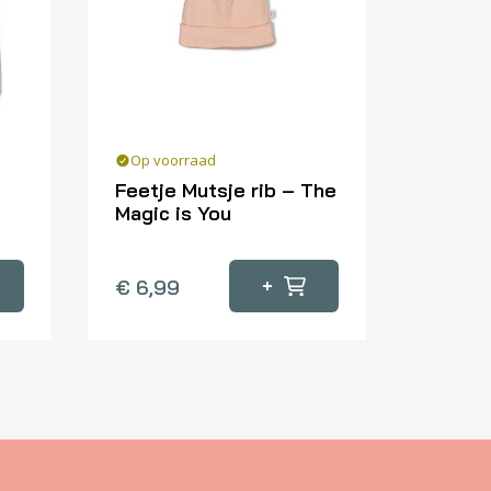
Op voorraad
Feetje Mutsje rib – The
2
Magic is You
+
€
6,99