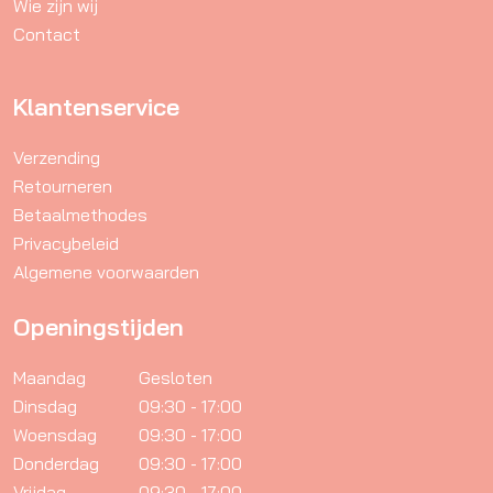
Wie zijn wij
op
Contact
de
productpagina
Klantenservice
Verzending
Retourneren
Betaalmethodes
Privacybeleid
Algemene voorwaarden
Openingstijden
Maandag
Gesloten
Dinsdag
09:30 - 17:00
Woensdag
09:30 - 17:00
Donderdag
09:30 - 17:00
Vrijdag
09:30 - 17:00