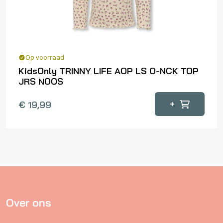
op
de
productpagina
Op voorraad
KidsOnly TRINNY LIFE AOP LS O-NCK TOP
JRS NOOS
Dit
+
€
19,99
product
heeft
meerdere
variaties.
Deze
optie
kan
gekozen
Over ons
worden