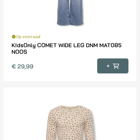
op
de
productpagina
Op voorraad
KidsOnly COMET WIDE LEG DNM MAT085
NOOS
Dit
+
€
29,99
product
heeft
meerdere
variaties.
Deze
optie
kan
gekozen
worden