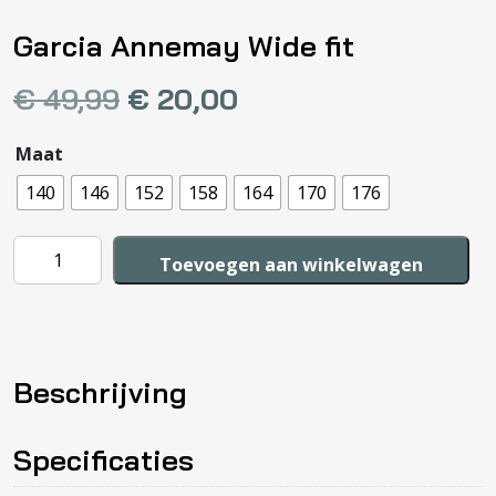
Garcia Annemay Wide fit
€
49,99
€
20,00
Maat
140
146
152
158
164
170
176
Garcia
Toevoegen aan winkelwagen
Annemay
Wide
fit
aantal
Beschrijving
Specificaties