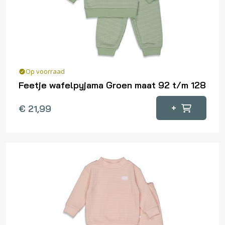
Op voorraad
Feetje wafelpyjama Groen maat 92 t/m 128
Dit
+
€
21,99
product
heeft
meerdere
variaties.
Deze
optie
kan
gekozen
worden