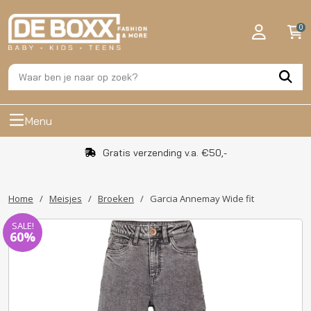
0
Menu
Gratis verzending v.a. €50,-
Home
/
Meisjes
/
Broeken
/
Garcia Annemay Wide fit
SALE!
60%