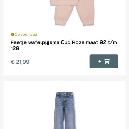
op
de
productpagina
Op voorraad
Feetje wafelpyjama Oud Roze maat 92 t/m
128
Dit
+
€
21,99
product
heeft
meerdere
variaties.
Deze
optie
kan
gekozen
worden