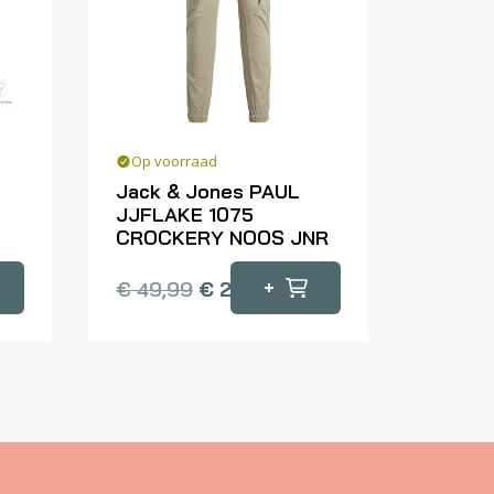
Op voorraad
Jack & Jones PAUL
JJFLAKE 1075
CROCKERY NOOS JNR
Dit
+
€
49,99
€
25,00
product
heeft
meerdere
variaties.
Deze
optie
kan