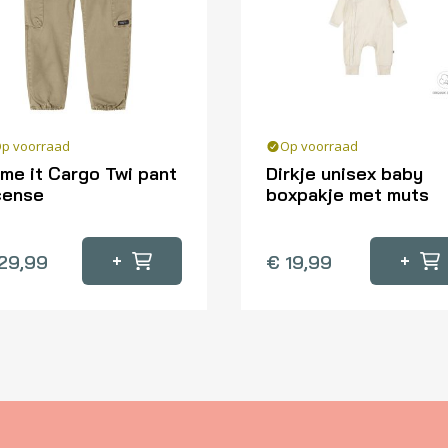
p voorraad
Op voorraad
me it Cargo Twi pant
Dirkje unisex baby
cense
boxpakje met muts
Dit
oduct
product
+
+
29,99
€
19,99
eft
heeft
erdere
meerdere
iaties.
variaties.
ze
Deze
tie
optie
n
kan
kozen
gekozen