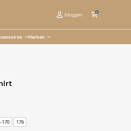
0
Inloggen
cessoires
Merken
hirt
-170
176