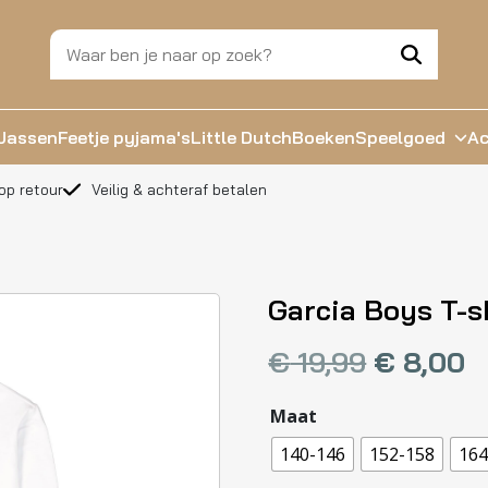
Jassen
Feetje pyjama's
Little Dutch
Boeken
Speelgoed
Ac
op retour
Veilig & achteraf betalen
Garcia Boys T-s
€
19,99
€
8,00
Maat
140-146
152-158
164