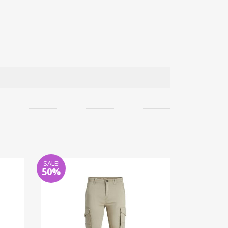
SALE!
50%