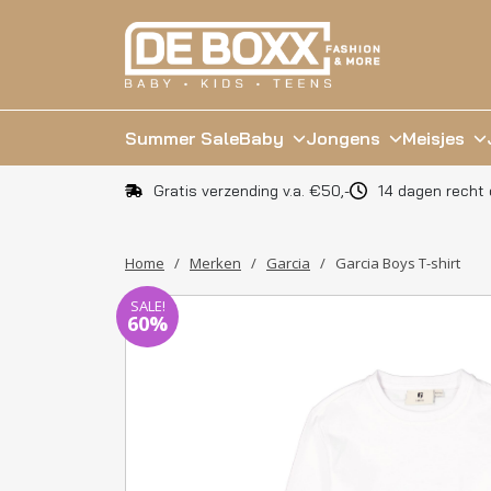
Summer Sale
Baby
Jongens
Meisjes
Gratis verzending v.a. €50,-
14 dagen recht 
Home
/
Merken
/
Garcia
/
Garcia Boys T-shirt
SALE!
60%