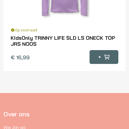
de
productpagina
Op voorraad
KidsOnly TRINNY LIFE SLD LS ONECK TOP
JRS NOOS
Dit
+
€
16,99
product
heeft
meerdere
variaties.
Deze
optie
kan
gekozen
Over ons
worden
Wie zijn wij
op