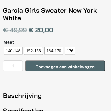
Garcia Girls Sweater New York
White
€
49,99
€
20,00
Maat
140-146
152-158
164-170
176
Garcia
Toevoegen aan winkelwagen
Girls
Sweater
New
York
Beschrijving
White
aantal
Specificaties