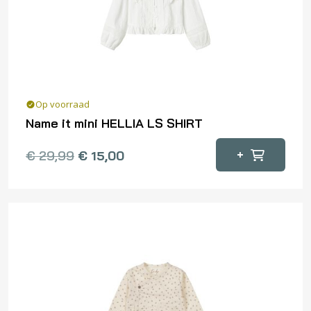
worden
op
de
productpagina
Op voorraad
Name it mini HELLIA LS SHIRT
Dit
+
€
29,99
€
15,00
product
heeft
meerdere
variaties.
Deze
optie
kan
gekozen
worden