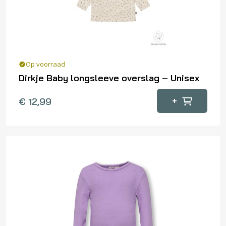
op
de
productpagina
Op voorraad
Dirkje Baby longsleeve overslag – Unisex
Dit
+
€
12,99
product
heeft
meerdere
variaties.
Deze
optie
kan
gekozen
worden
op