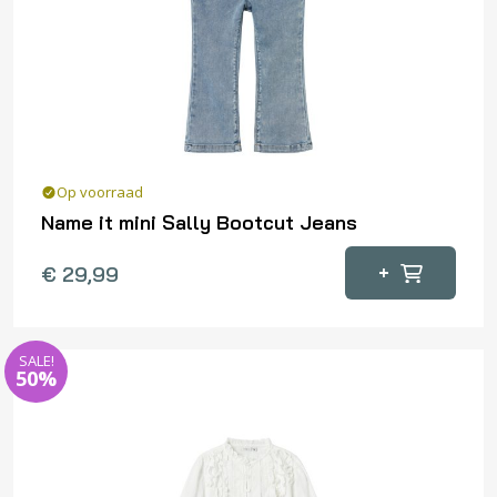
Op voorraad
Name it mini Sally Bootcut Jeans
Dit
+
€
29,99
product
heeft
meerdere
SALE!
variaties.
50%
Deze
optie
kan
gekozen