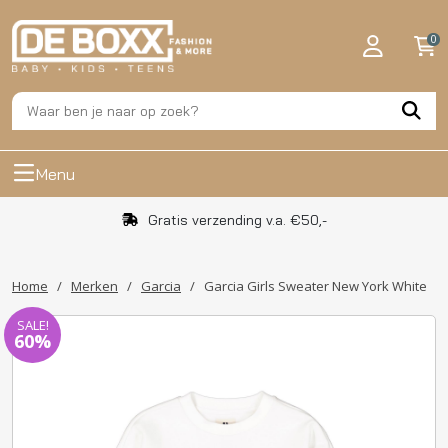
0
Menu
Gratis verzending v.a. €50,-
Home
/
Merken
/
Garcia
/
Garcia Girls Sweater New York White
SALE!
60%