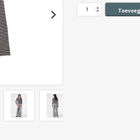
Garcia
Toevoeg
T-
Shirt
Gestreept
aantal