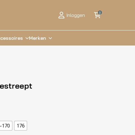
0
Inloggen
cessoires
Merken
Gestreept
-170
176