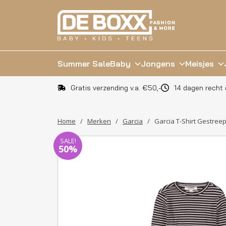
Summer Sale
Baby
Jongens
Meisjes
Gratis verzending v.a. €50,-
14 dagen recht 
Home
/
Merken
/
Garcia
/
Garcia T-Shirt Gestreep
SALE!
50%