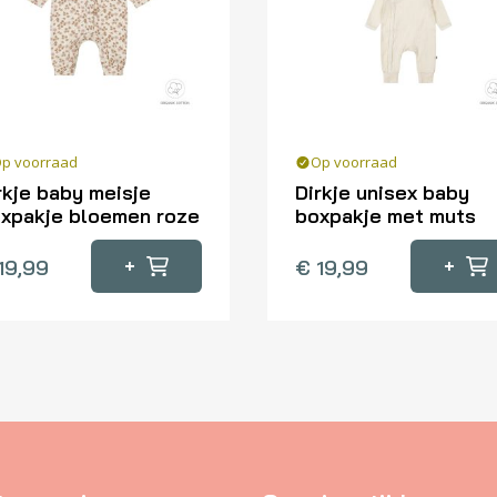
p voorraad
Op voorraad
rkje baby meisje
Dirkje unisex baby
xpakje bloemen roze
boxpakje met muts
Dit
+
+
19,99
€
19,99
oduct
product
eft
heeft
erdere
meerdere
iaties.
variaties.
ze
Deze
tie
optie
n
kan
kozen
gekozen