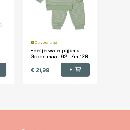
Op voorraad
Feetje wafelpyjama
Groen maat 92 t/m 128
Dit
+
€
21,99
product
heeft
meerdere
variaties.
Deze
optie
kan
gekozen