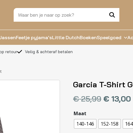
Jassen
Feetje pyjama's
Little Dutch
Boeken
Speelgoed
Ac
op retour
Veilig & achteraf betalen
t
Garcia T-Shirt 
€
25,99
€
13,00
Maat
140-146
152-158
164