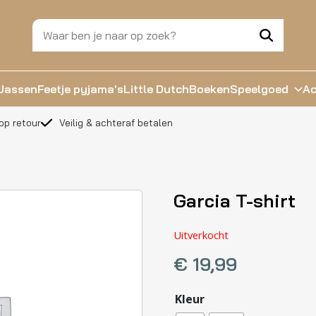
Jassen
Feetje pyjama's
Little Dutch
Boeken
Speelgoed
Ac
op retour
Veilig & achteraf betalen
Garcia T-shirt
Uitverkocht
€
19,99
Kleur