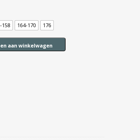
-158
164-170
176
en aan winkelwagen