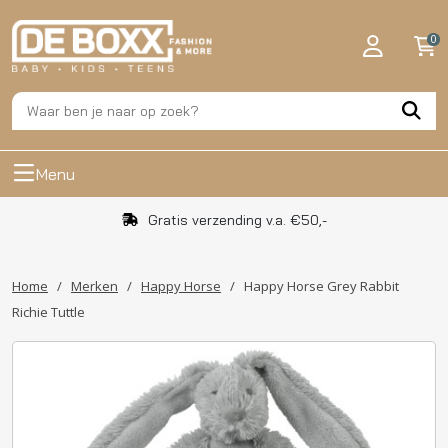
0
Menu
Gratis verzending v.a. €50,-
Home
/
Merken
/
Happy Horse
/
Happy Horse Grey Rabbit
Richie Tuttle