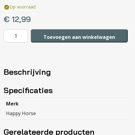
Op voorraad
€
12,99
Happy
Toevoegen aan winkelwagen
Horse
Grey
Rabbit
Richie
Beschrijving
Tuttle
aantal
Specificaties
Merk
Happy Horse
Gerelateerde producten