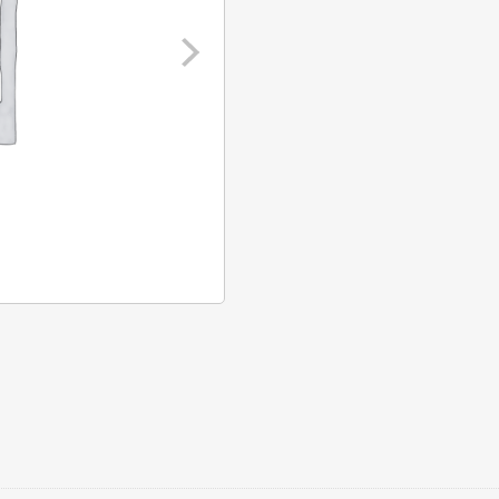
strikje
aantal