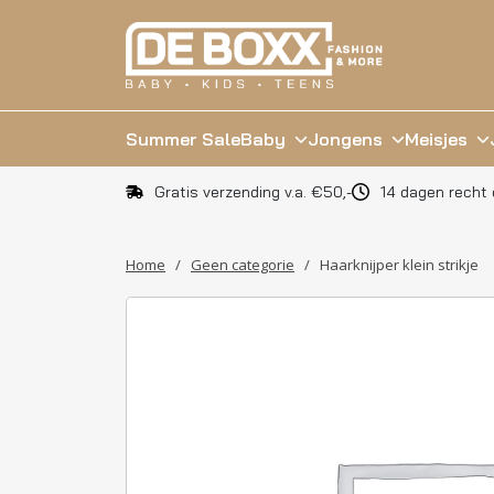
Summer Sale
Baby
Jongens
Meisjes
Gratis verzending v.a. €50,-
14 dagen recht 
Home
/
Geen categorie
/
Haarknijper klein strikje