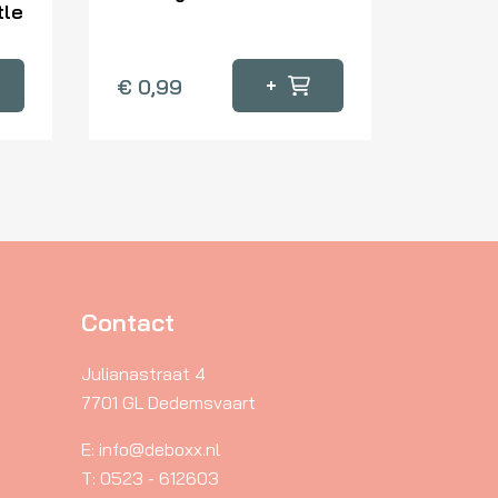
tle
+
€
0,99
Contact
Julianastraat 4
7701 GL Dedemsvaart
E: info@deboxx.nl
T: 0523 - 612603