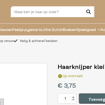
Jassen
Feetje pyjama's
Little Dutch
Boeken
Speelgoed
Ac
op retour
Veilig & achteraf betalen
Haarknijper klei
Op voorraad
€
3,75
Haarknijper
Toevoeg
klein