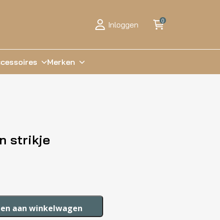
0
Inloggen
cessoires
Merken
n strikje
en aan winkelwagen