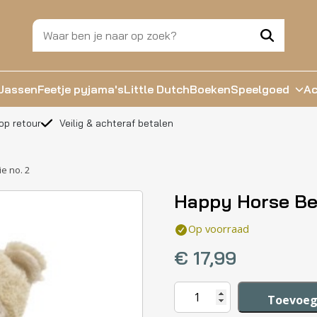
Jassen
Feetje pyjama's
Little Dutch
Boeken
Speelgoed
Ac
op retour
Veilig & achteraf betalen
e no. 2
Happy Horse Bea
Op voorraad
€
17,99
Happy
Toevoeg
Horse