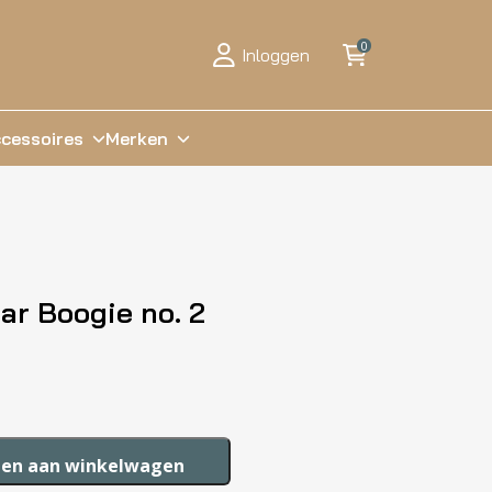
0
Inloggen
cessoires
Merken
r Boogie no. 2
en aan winkelwagen