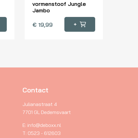
vormenstoof Jungle
Jambo
+
€
19,99
Contact
Julianastraat 4
7701 GL Dedemsvaart
E: info@deboxx.nl
T: 0523 - 612603