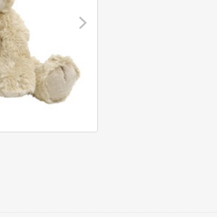
Bear
Boogie
no.
2
aantal