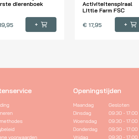
rste dierenboek
Activiteitenspiraal
Little Farm FSC
+
+
19,95
€
17,95
tenservice
Openingstijden
ding
Maandag
Gesloten
rneren
Dinsdag
09:30 - 17:00
lmethodes
Woensdag
09:30 - 17:00
ybeleid
Donderdag
09:30 - 17:00
ene voorwaarden
Vrijdag
09:30 - 17:00