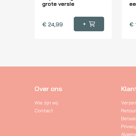
grote versie
ee
+
€
24,99
€
Over ons
Klan
Wie zijn wij
Verzen
Contact
Retou
Betaa
Privac
Algem