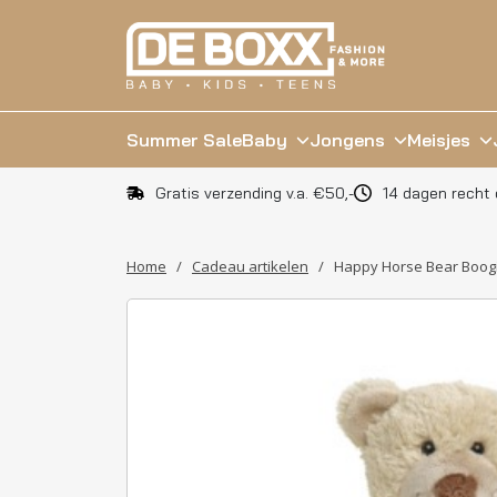
Summer Sale
Baby
Jongens
Meisjes
Gratis verzending v.a. €50,-
14 dagen recht 
Home
/
Cadeau artikelen
/
Happy Horse Bear Boogi