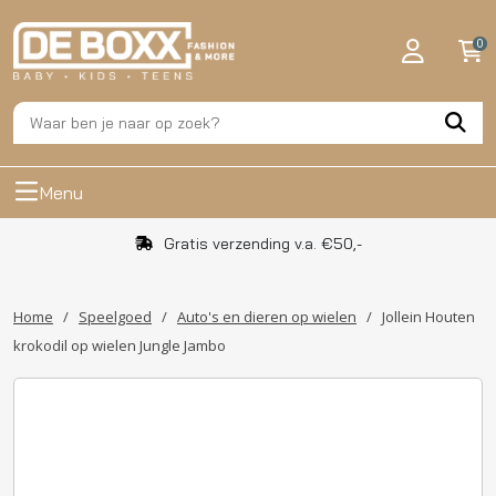
0
Menu
Gratis verzending v.a. €50,-
Home
/
Speelgoed
/
Auto's en dieren op wielen
/
Jollein Houten
krokodil op wielen Jungle Jambo