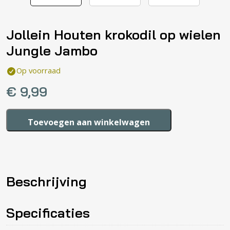
Jollein Houten krokodil op wielen
Jungle Jambo
Op voorraad
€
9,99
Jollein
Toevoegen aan winkelwagen
Houten
krokodil
op
wielen
Beschrijving
Jungle
Jambo
aantal
Specificaties