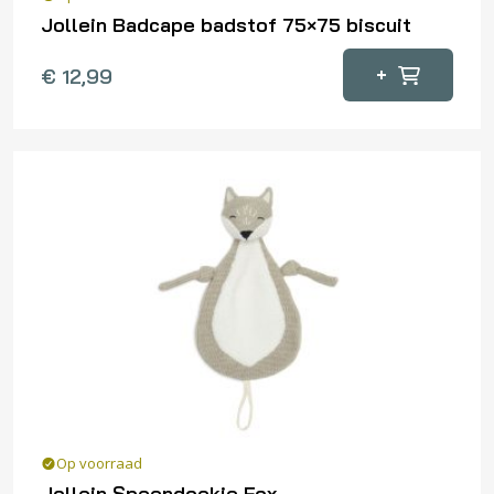
Jollein Badcape badstof 75×75 biscuit
+
€
12,99
Op voorraad
Jollein Speendoekje Fox