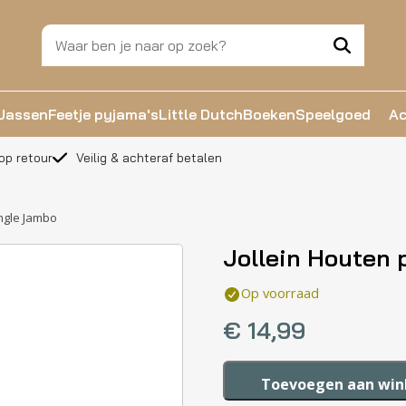
Jassen
Feetje pyjama's
Little Dutch
Boeken
Speelgoed
Ac
op retour
Veilig & achteraf betalen
ungle Jambo
Jollein Houten
Op voorraad
€
14,99
Jollein
Toevoegen aan wi
Houten