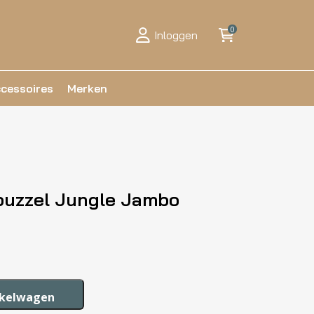
0
Inloggen
cessoires
Merken
 puzzel Jungle Jambo
nkelwagen