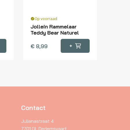
Op voorraad
Jollein Rammelaar
Teddy Bear Naturel
+
€
8,99
Contact
Julianastraat 4
7701 GL Dedemsvaart