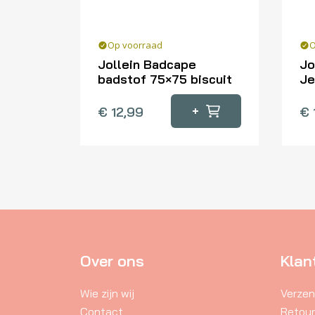
Op voorraad
O
Jollein Badcape
Jo
badstof 75×75 biscuit
Je
+
€
12,99
€
Over ons
Klan
Wie zijn wij
Verzen
Contact
Retou