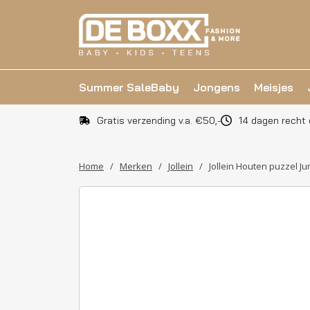
Summer Sale
Baby
Jongens
Meisjes
Gratis verzending v.a. €50,-
14 dagen recht 
Home
/
Merken
/
Jollein
/
Jollein Houten puzzel J