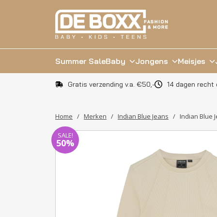
Summer Sale
Baby
Jongens
Meisjes
Gratis verzending v.a. €50,-
14 dagen recht 
Home
/
Merken
/
Indian Blue Jeans
/
Indian Blue 
SALE!
50%