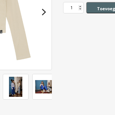
Indian
Toevoeg
Blue
Jeans
Longsleeve
Sport
aantal