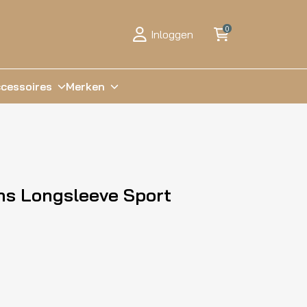
0
Inloggen
cessoires
Merken
ns Longsleeve Sport