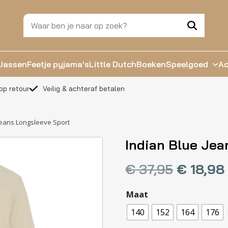
Jassen
Feetje pyjama's
Little Dutch
Boeken
Speelgoed
Ac
op retour
Veilig & achteraf betalen
Jeans Longsleeve Sport
Indian Blue Jea
€
37,95
€
18,98
Maat
140
152
164
176