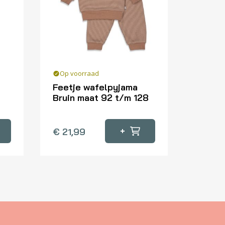
Op voorraad
Feetje wafelpyjama
Bruin maat 92 t/m 128
Dit
product
+
€
21,99
heeft
meerdere
variaties.
Deze
optie
kan
gekozen