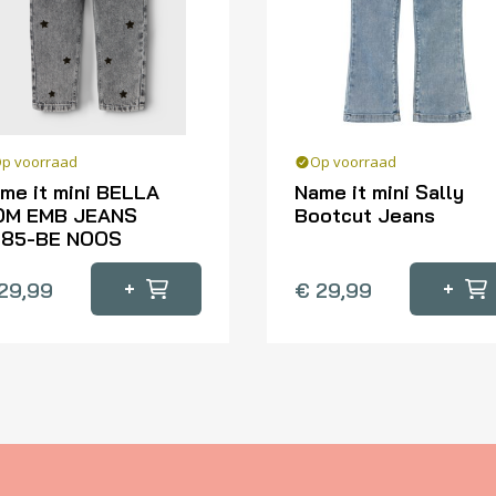
p voorraad
Op voorraad
me it mini BELLA
Name it mini Sally
OM EMB JEANS
Bootcut Jeans
285-BE NOOS
Dit
product
+
+
29,99
€
29,99
oduct
heeft
eft
meerdere
erdere
variaties.
iaties.
Deze
ze
optie
tie
kan
n
gekozen