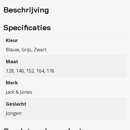
EMB
Beschrijving
SWEAT
HOOD
NOOS
Specificaties
JNR
aantal
Kleur
Blauw, Grijs, Zwart
Maat
128, 140, 152, 164, 176
Merk
Jack & Jones
Geslacht
Jongen