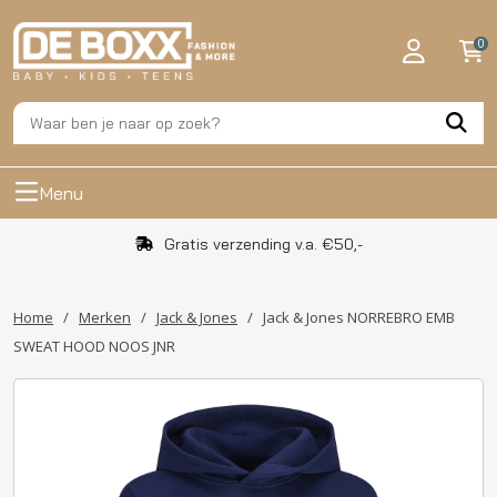
0
Menu
Gratis verzending v.a. €50,-
Home
/
Merken
/
Jack & Jones
/
Jack & Jones NORREBRO EMB
SWEAT HOOD NOOS JNR