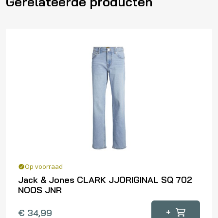
Gerelateerde producten
Op voorraad
Jack & Jones CLARK JJORIGINAL SQ 702
NOOS JNR
Dit
+
€
34,99