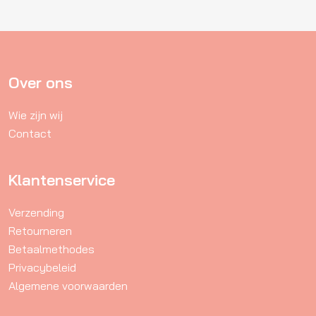
variaties.
Deze
optie
kan
gekozen
Over ons
worden
Wie zijn wij
op
Contact
de
productpagina
Klantenservice
Verzending
Retourneren
Betaalmethodes
Privacybeleid
Algemene voorwaarden