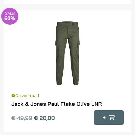
heeft
meerdere
SALE!
variaties.
60%
Deze
optie
kan
gekozen
worden
op
de
productpagina
Op voorraad
Jack & Jones Paul Flake Olive JNR
Dit
+
€
49,99
€
20,00
product
heeft