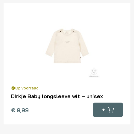
meerdere
variaties.
Deze
optie
kan
gekozen
worden
op
de
productpagina
Op voorraad
Dirkje Baby longsleeve wit – unisex
Dit
+
€
9,99
product
heeft
meerdere