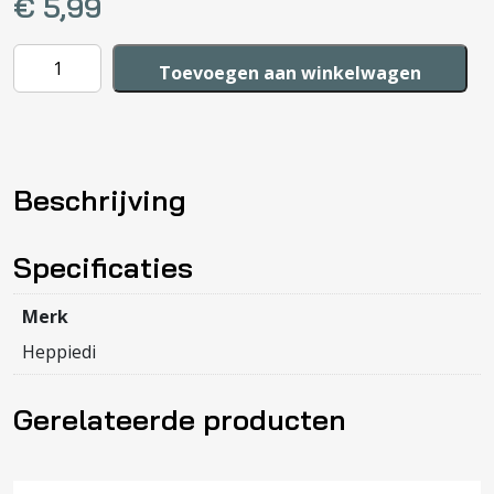
€
5,99
Ketting
Toevoegen aan winkelwagen
+
Armband
hout
unicorn
Beschrijving
aantal
Specificaties
Merk
Heppiedi
Gerelateerde producten