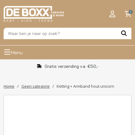
0
Menu
Gratis verzending v.a. €50,-
Home
/
Geen categorie
/
Ketting + Armband hout unicorn