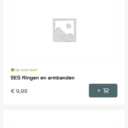
Deze
optie
kan
gekozen
worden
op
de
productpagina
Op voorraad
SES Ringen en armbanden
+
€
9,99