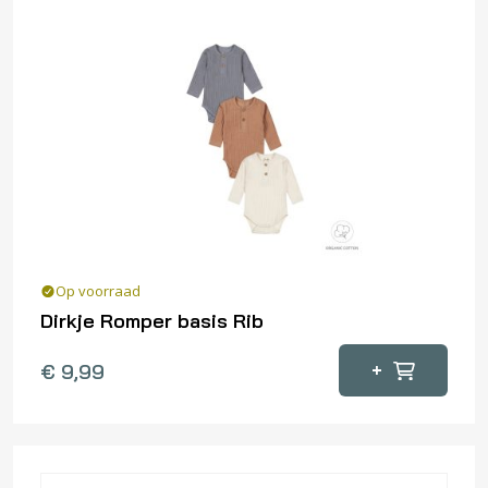
Op voorraad
Dirkje Romper basis Rib
Dit
+
€
9,99
product
heeft
meerdere
variaties.