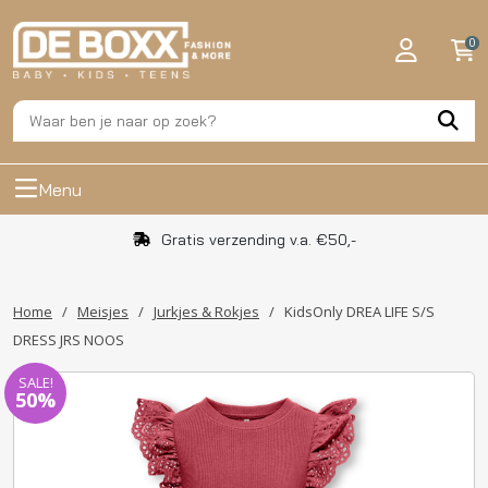
0
Menu
Gratis verzending v.a. €50,-
Home
/
Meisjes
/
Jurkjes & Rokjes
/
KidsOnly DREA LIFE S/S
DRESS JRS NOOS
SALE!
50%