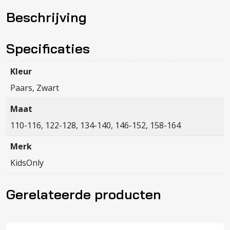
DRESS
Beschrijving
JRS
NOOS
aantal
Specificaties
Kleur
Paars, Zwart
Maat
110-116, 122-128, 134-140, 146-152, 158-164
Merk
KidsOnly
Gerelateerde producten