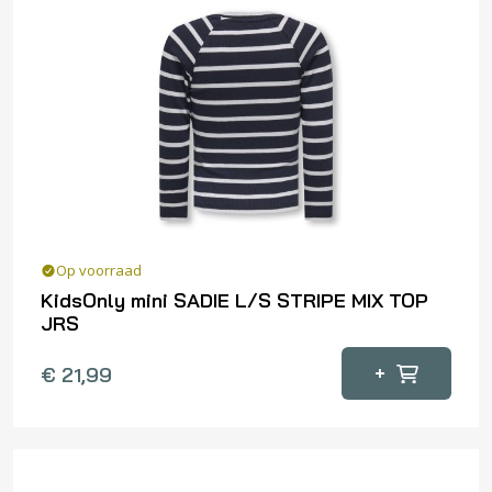
Deze
optie
kan
gekozen
worden
op
de
productpagina
Op voorraad
KidsOnly mini SADIE L/S STRIPE MIX TOP
JRS
Dit
+
€
21,99
product
heeft
meerdere
variaties.