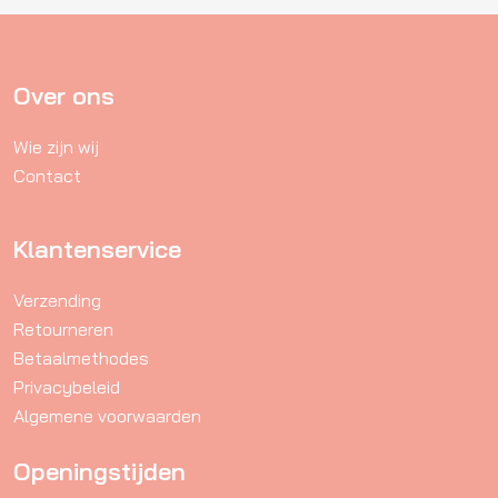
Deze
optie
kan
gekozen
Over ons
worden
Wie zijn wij
op
Contact
de
productpagina
Klantenservice
Verzending
Retourneren
Betaalmethodes
Privacybeleid
Algemene voorwaarden
Openingstijden