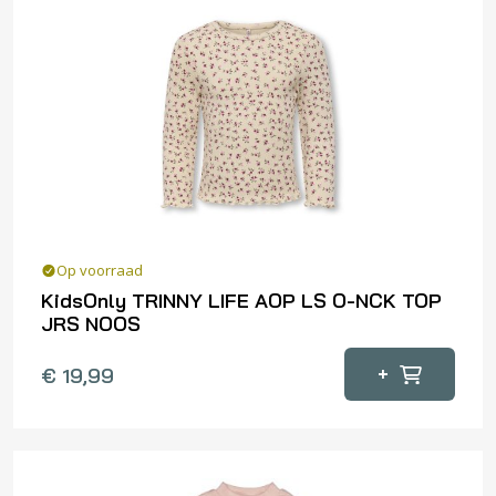
Deze
optie
kan
gekozen
worden
op
de
productpagina
Op voorraad
KidsOnly TRINNY LIFE AOP LS O-NCK TOP
JRS NOOS
Dit
+
€
19,99
product
heeft
meerdere
variaties.