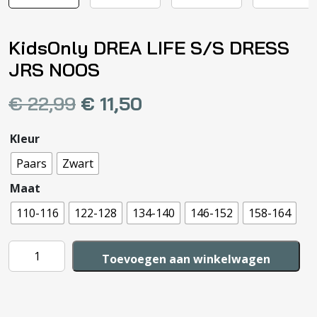
KidsOnly DREA LIFE S/S DRESS
JRS NOOS
€
22,99
€
11,50
Kleur
Paars
Zwart
Maat
110-116
122-128
134-140
146-152
158-164
KidsOnly
Toevoegen aan winkelwagen
DREA
LIFE
S/S