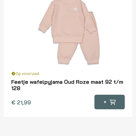
Deze
optie
kan
gekozen
worden
op
de
productpagina
Op voorraad
Feetje wafelpyjama Oud Roze maat 92 t/m
128
Dit
+
€
21,99
product
heeft
meerdere
variaties.