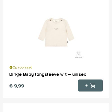
Op voorraad
Dirkje Baby longsleeve wit – unisex
Dit
+
€
9,99
product
heeft
meerdere
variaties.