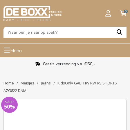
0
Menu
Gratis verzending v.a. €50,-
Home
/
Meisjes
/
Jeans
/
KidsOnly GABI HW RW RS SHORTS
AZG822 DNM
SALE!
50%