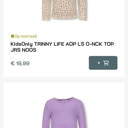
Op voorraad
KidsOnly TRINNY LIFE AOP LS O-NCK TOP
JRS NOOS
Dit
+
€
19,99
product
heeft
meerdere
variaties.
Deze
optie
kan
gekozen
worden