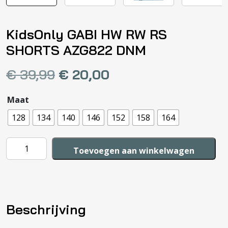
KidsOnly GABI HW RW RS
SHORTS AZG822 DNM
€
39,99
€
20,00
Maat
128
134
140
146
152
158
164
KidsOnly
Toevoegen aan winkelwagen
GABI
HW
RW
RS
Beschrijving
SHORTS
AZG822