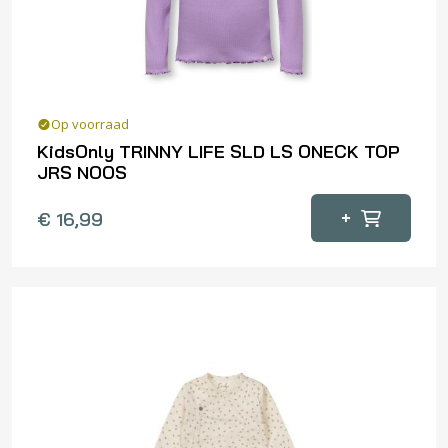
op
de
productpagina
Op voorraad
KidsOnly TRINNY LIFE SLD LS ONECK TOP
JRS NOOS
Dit
+
€
16,99
product
heeft
meerdere
variaties.
Deze
optie
kan
gekozen
worden