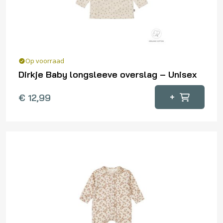
op
de
productpagina
Op voorraad
Dirkje Baby longsleeve overslag – Unisex
Dit
+
€
12,99
product
heeft
meerdere
variaties.
Deze
optie
kan
gekozen
worden
op