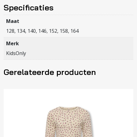
DNM
Specificaties
aantal
Maat
128, 134, 140, 146, 152, 158, 164
Merk
KidsOnly
Gerelateerde producten