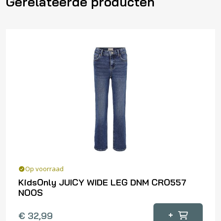
Gerelateerde producten
Op voorraad
KidsOnly JUICY WIDE LEG DNM CRO557
NOOS
Dit
+
€
32,99