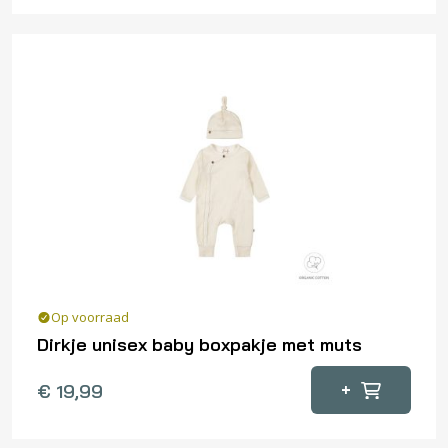
heeft
meerdere
variaties.
Deze
optie
kan
gekozen
worden
op
de
productpagina
Op voorraad
Dirkje unisex baby boxpakje met muts
Dit
+
€
19,99
product
heeft