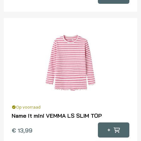
product
heeft
meerdere
variaties.
Deze
optie
kan
gekozen
worden
op
de
productpagina
Op voorraad
Name it mini VEMMA LS SLIM TOP
Dit
+
€
13,99
product