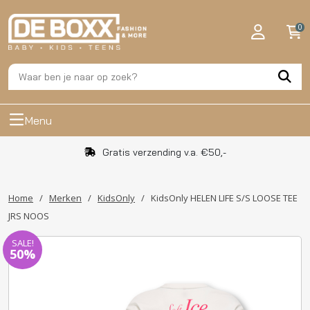
0
Menu
Gratis verzending v.a. €50,-
Home
/
Merken
/
KidsOnly
/
KidsOnly HELEN LIFE S/S LOOSE TEE
JRS NOOS
SALE!
50%