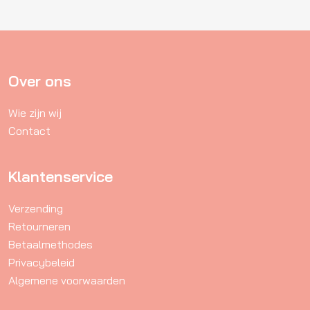
variaties.
Deze
optie
kan
gekozen
Over ons
worden
Wie zijn wij
op
Contact
de
productpagina
Klantenservice
Verzending
Retourneren
Betaalmethodes
Privacybeleid
Algemene voorwaarden