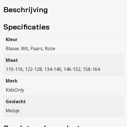
LOOSE
Beschrijving
TEE
JRS
NOOS
Specificaties
aantal
Kleur
Blauw, Wit, Paars, Roze
Maat
110-116, 122-128, 134-140, 146-152, 158-164
Merk
KidsOnly
Geslacht
Meisje