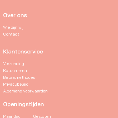
optie
kan
gekozen
Over ons
worden
Wie zijn wij
op
Contact
de
productpagina
Klantenservice
Verzending
Retourneren
Betaalmethodes
Privacybeleid
Algemene voorwaarden
Openingstijden
Maandag
Gesloten