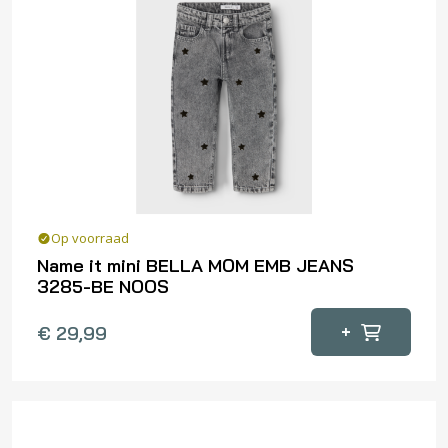
Deze
optie
kan
gekozen
worden
op
de
productpagina
Op voorraad
Name it mini BELLA MOM EMB JEANS
3285-BE NOOS
Dit
+
€
29,99
product
heeft
meerdere
variaties.