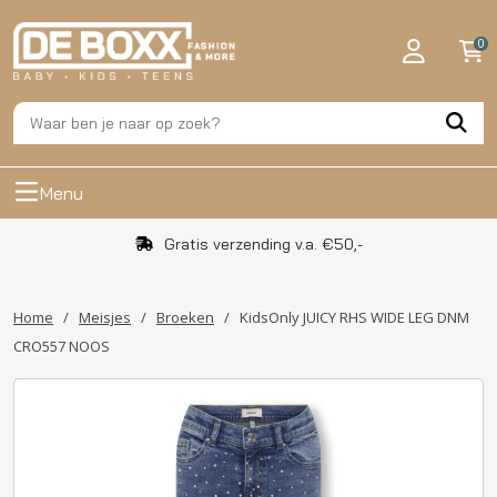
0
Menu
Gratis verzending v.a. €50,-
Home
/
Meisjes
/
Broeken
/
KidsOnly JUICY RHS WIDE LEG DNM
CRO557 NOOS