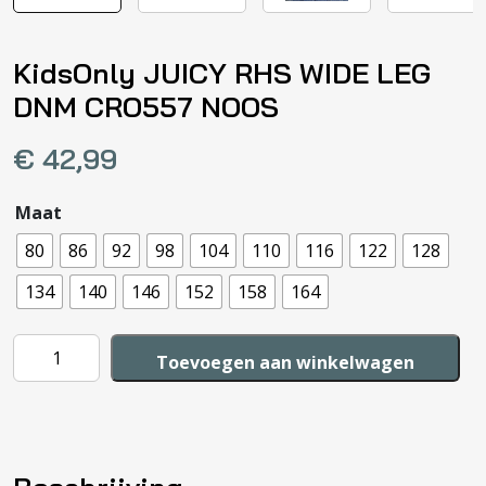
KidsOnly JUICY RHS WIDE LEG
DNM CRO557 NOOS
€
42,99
Maat
80
86
92
98
104
110
116
122
128
134
140
146
152
158
164
KidsOnly
Toevoegen aan winkelwagen
JUICY
RHS
WIDE
LEG