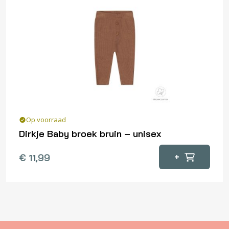
optie
kan
gekozen
worden
op
de
productpagina
Op voorraad
Dirkje Baby broek bruin – unisex
Dit
+
€
11,99
product
heeft
meerdere
variaties.
Deze