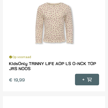
Deze
optie
kan
gekozen
worden
op
de
productpagina
Op voorraad
KidsOnly TRINNY LIFE AOP LS O-NCK TOP
JRS NOOS
Dit
+
€
19,99
product
heeft
meerdere
variaties.
Deze