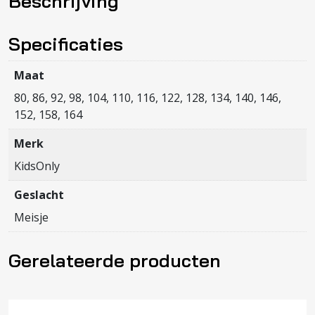
Beschrijving
DNM
CRO557
NOOS
Specificaties
aantal
Maat
80, 86, 92, 98, 104, 110, 116, 122, 128, 134, 140, 146,
152, 158, 164
Merk
KidsOnly
Geslacht
Meisje
Gerelateerde producten