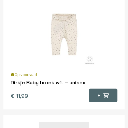
Op voorraad
Dirkje Baby broek wit – unisex
Dit
+
€
11,99
product
heeft
meerdere
variaties.