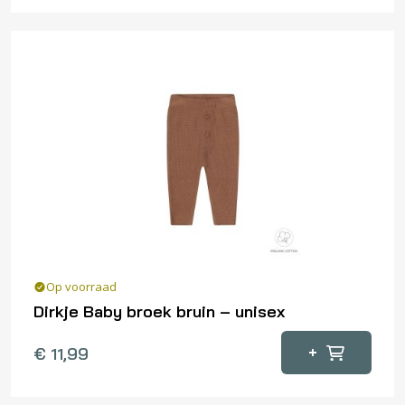
heeft
meerdere
variaties.
Deze
optie
kan
gekozen
worden
op
de
productpagina
Op voorraad
Dirkje Baby broek bruin – unisex
Dit
+
€
11,99
product
heeft