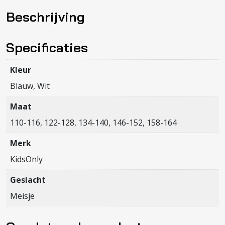
LOOSE
Beschrijving
UB
VD
SWT
Specificaties
NOOS
aantal
Kleur
Blauw, Wit
Maat
110-116, 122-128, 134-140, 146-152, 158-164
Merk
KidsOnly
Geslacht
Meisje