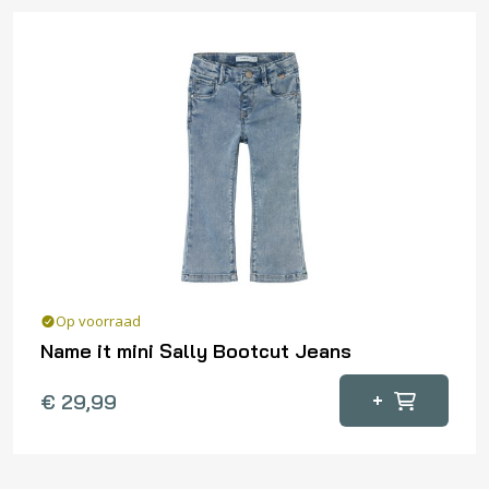
meerdere
variaties.
Deze
optie
kan
gekozen
worden
op
de
productpagina
Op voorraad
Name it mini Sally Bootcut Jeans
Dit
+
€
29,99
product
heeft
meerdere