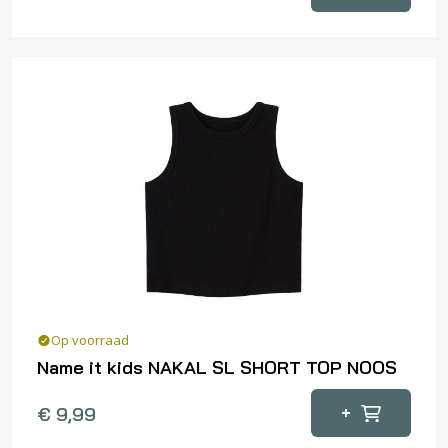
product
heeft
meerdere
variaties.
Deze
optie
kan
gekozen
worden
op
de
productpagina
Op voorraad
Name it kids NAKAL SL SHORT TOP NOOS
Dit
+
€
9,99
product