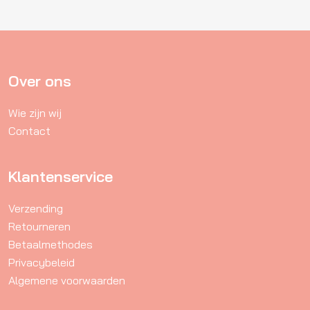
variaties.
Deze
optie
kan
gekozen
Over ons
worden
Wie zijn wij
op
Contact
de
productpagina
Klantenservice
Verzending
Retourneren
Betaalmethodes
Privacybeleid
Algemene voorwaarden