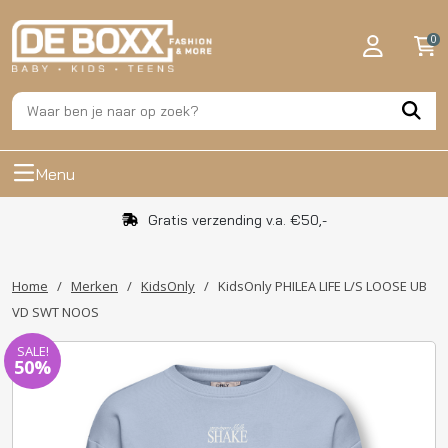
0
Menu
Gratis verzending v.a. €50,-
Home
/
Merken
/
KidsOnly
/
KidsOnly PHILEA LIFE L/S LOOSE UB
VD SWT NOOS
SALE!
50%