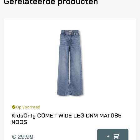
Gerelateerde producten
Op voorraad
KidsOnly COMET WIDE LEG DNM MAT085
NOOS
Dit
+
€
29,99