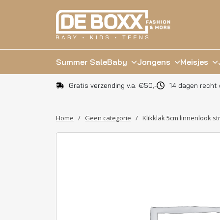
Summer Sale
Baby
Jongens
Meisjes
Gratis verzending v.a. €50,-
14 dagen recht 
Home
/
Geen categorie
/
Klikklak 5cm linnenlook str