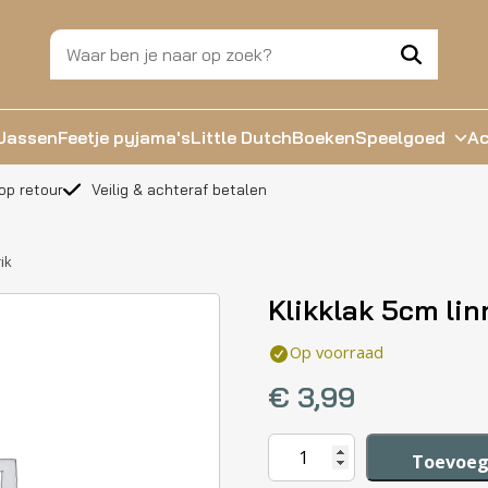
Jassen
Feetje pyjama's
Little Dutch
Boeken
Speelgoed
Ac
op retour
Veilig & achteraf betalen
ik
Klikklak 5cm lin
Op voorraad
€
3,99
Klikklak
Toevoeg
5cm