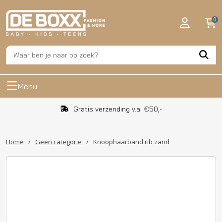
0
Menu
Gratis verzending v.a. €50,-
Home
/
Geen categorie
/
Knoophaarband rib zand