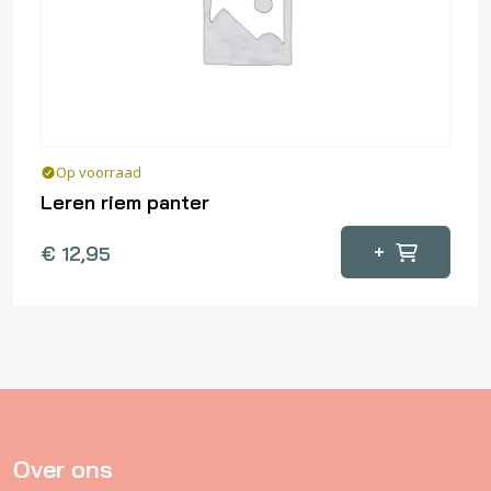
Op voorraad
Leren riem panter
Dit
+
€
12,95
product
heeft
meerdere
variaties.
Deze
optie
kan
gekozen
Over ons