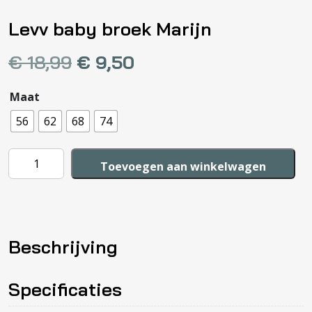
Levv baby broek Marijn
€
18,99
€
9,50
Maat
56
62
68
74
Levv
Toevoegen aan winkelwagen
baby
broek
Marijn
aantal
Beschrijving
Specificaties