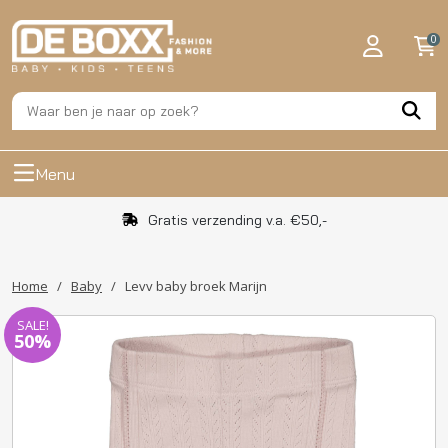
0
Menu
Gratis verzending v.a. €50,-
Home
/
Baby
/
Levv baby broek Marijn
SALE!
50%