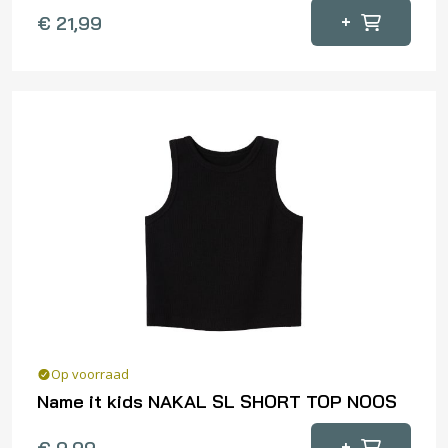
Dit
+
€
21,99
product
heeft
meerdere
variaties.
Deze
optie
kan
gekozen
worden
op
de
productpagina
Op voorraad
Name it kids NAKAL SL SHORT TOP NOOS
Dit
+