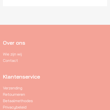
heeft
meerdere
variaties.
Deze
optie
kan
gekozen
Over ons
worden
Wie zijn wij
op
Contact
de
productpagina
Klantenservice
Verzending
Retourneren
Betaalmethodes
Privacybeleid