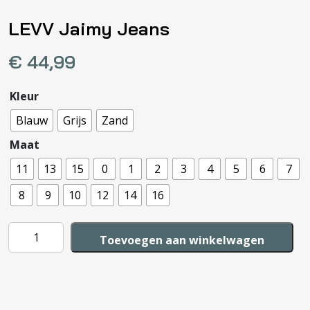
LEVV Jaimy Jeans
€
44,99
Kleur
Blauw
Grijs
Zand
Maat
11
13
15
0
1
2
3
4
5
6
7
8
9
10
12
14
16
LEVV
Toevoegen aan winkelwagen
Jaimy
Jeans
aantal