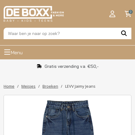
0
Menu
Gratis verzending v.a. €50,-
Home
/
Meisjes
/
Broeken
/
LEVV Jaimy Jeans