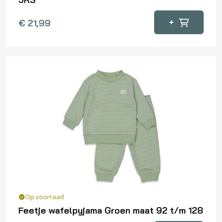
Dit
+
€
21,99
product
heeft
meerdere
variaties.
Deze
optie
kan
gekozen
worden
op
de
productpagina
Op voorraad
Feetje wafelpyjama Groen maat 92 t/m 128