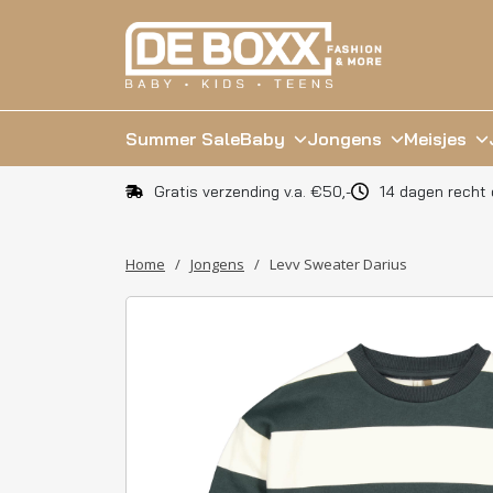
Summer Sale
Baby
Jongens
Meisjes
Gratis verzending v.a. €50,-
14 dagen recht 
Home
/
Jongens
/
Levv Sweater Darius