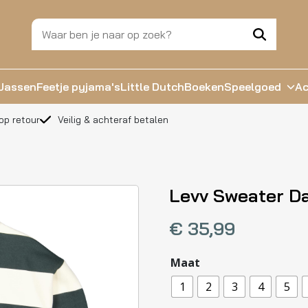
Jassen
Feetje pyjama's
Little Dutch
Boeken
Speelgoed
Ac
op retour
Veilig & achteraf betalen
Levv Sweater D
€
35,99
Maat
1
2
3
4
5