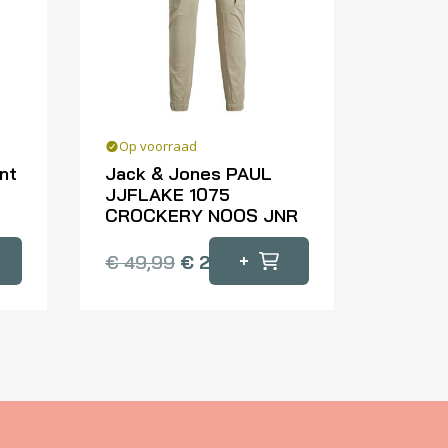
Op voorraad
nt
Jack & Jones PAUL
JJFLAKE 1075
CROCKERY NOOS JNR
Dit
+
€
49,99
€
25,00
product
heeft
meerdere
variaties.
Deze
optie
kan