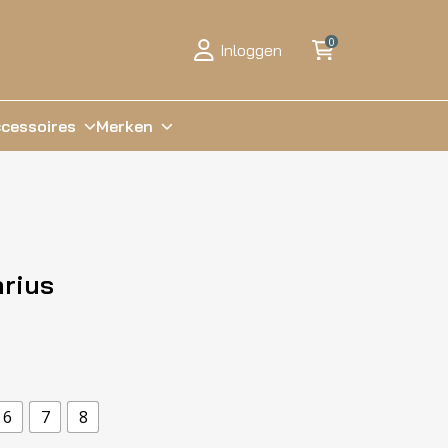
0
Inloggen
cessoires
Merken
arius
6
7
8