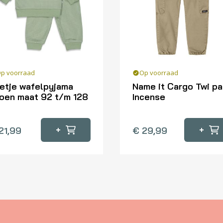
p voorraad
Op voorraad
etje wafelpyjama
Name it Cargo Twi pa
oen maat 92 t/m 128
Incense
Dit
oduct
product
+
+
21,99
€
29,99
eft
heeft
erdere
meerdere
iaties.
variaties.
ze
Deze
tie
optie
n
kan
kozen
gekozen