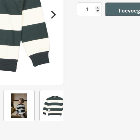
Levv
Toevoeg
Sweater
Darius
aantal