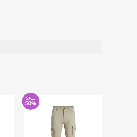
SALE!
50%