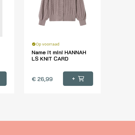
Op voorraad
Name it mini HANNAH
LS KNIT CARD
Dit
product
+
€
26,99
heeft
meerdere
variaties.
Deze
optie
kan
gekozen