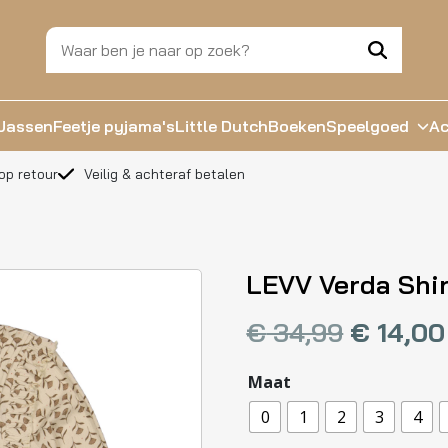
Jassen
Feetje pyjama's
Little Dutch
Boeken
Speelgoed
Ac
op retour
Veilig & achteraf betalen
LEVV Verda Shir
€
34,99
€
14,00
Maat
0
1
2
3
4