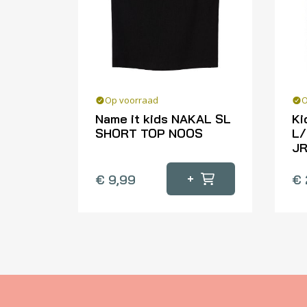
Op voorraad
O
Name it kids NAKAL SL
Ki
SHORT TOP NOOS
L/
J
Dit
Dit
product
+
€
9,99
€
pr
heeft
he
meerdere
me
variaties.
var
Deze
De
optie
op
kan
ka
gekozen