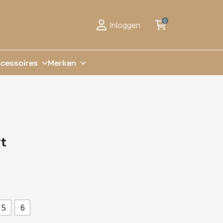
0
Inloggen
cessoires
Merken
t
5
6