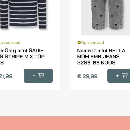
p voorraad
Op voorraad
dsOnly mini SADIE
Name it mini BELLA
S STRIPE MIX TOP
MOM EMB JEANS
RS
3285-BE NOOS
Dit
+
+
21,99
€
29,99
oduct
product
eft
heeft
erdere
meerdere
iaties.
variaties.
ze
Deze
tie
optie
n
kan