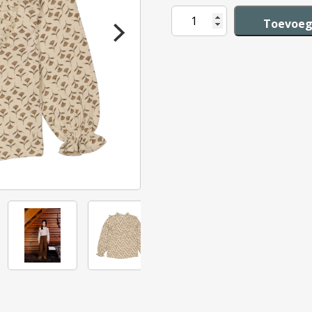
LEVV
Toevoeg
Verda
Shirt
aantal