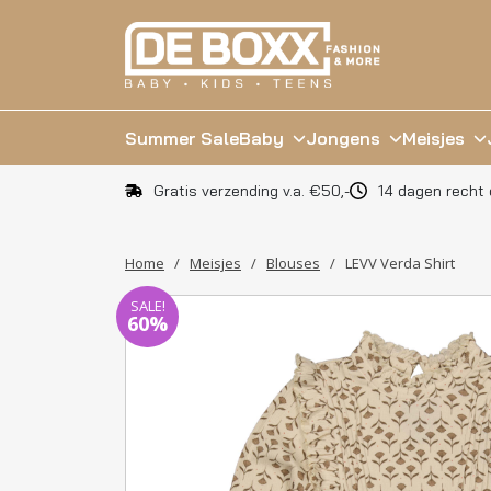
Summer Sale
Baby
Jongens
Meisjes
Gratis verzending v.a. €50,-
14 dagen recht 
Home
/
Meisjes
/
Blouses
/
LEVV Verda Shirt
SALE!
60%