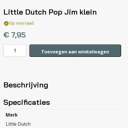
Little Dutch Pop Jim klein
Op voorraad
€
7,95
Little
Toevoegen aan winkelwagen
Dutch
Pop
Jim
klein
Beschrijving
aantal
Specificaties
Merk
Little Dutch