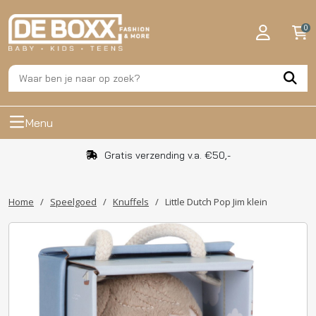
0
Menu
Gratis verzending v.a. €50,-
Home
/
Speelgoed
/
Knuffels
/
Little Dutch Pop Jim klein