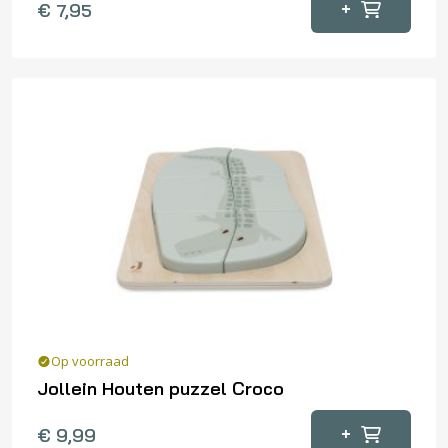
+
€
7,95
Op voorraad
Jollein Houten puzzel Croco
+
€
9,99