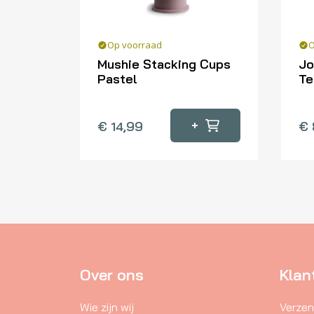
Op voorraad
O
Mushie Stacking Cups
Jo
Pastel
Te
+
€
14,99
€
Over ons
Klan
Wie zijn wij
Verzen