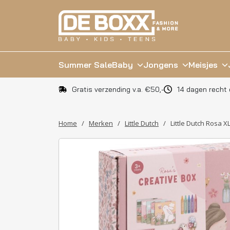
Summer Sale
Baby
Jongens
Meisjes
Gratis verzending v.a. €50,-
14 dagen recht 
Home
/
Merken
/
Little Dutch
/
Little Dutch Rosa 