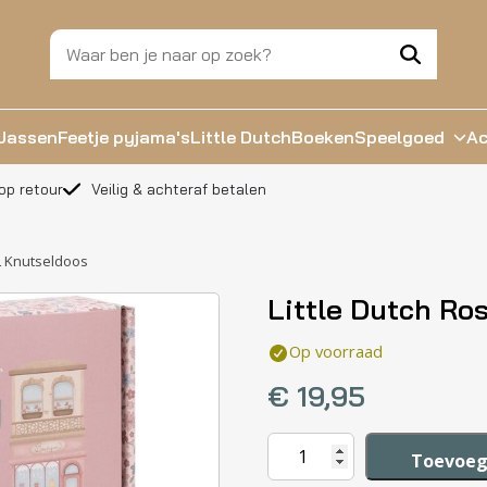
Jassen
Feetje pyjama's
Little Dutch
Boeken
Speelgoed
Ac
op retour
Veilig & achteraf betalen
XL Knutseldoos
Little Dutch Ro
Op voorraad
€
19,95
Little
Toevoeg
Dutch