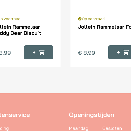
p voorraad
Op voorraad
llein Rammelaar
Jollein Rammelaar F
ddy Bear Biscuit
+
+
8,99
€
8,99
tenservice
Openingstijden
ding
Maandag
Gesloten