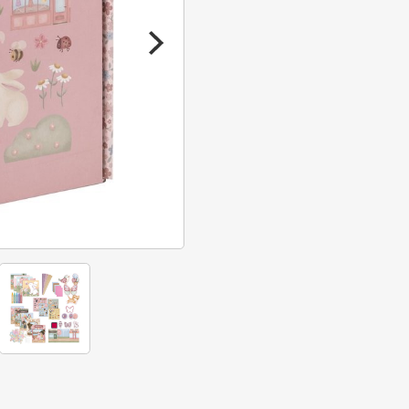
Rosa
XL
Knutseldoos
aantal