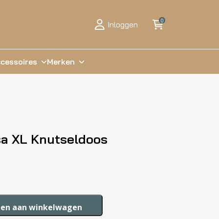
0
Inloggen
cessoires
Merken
sa XL Knutseldoos
en aan winkelwagen