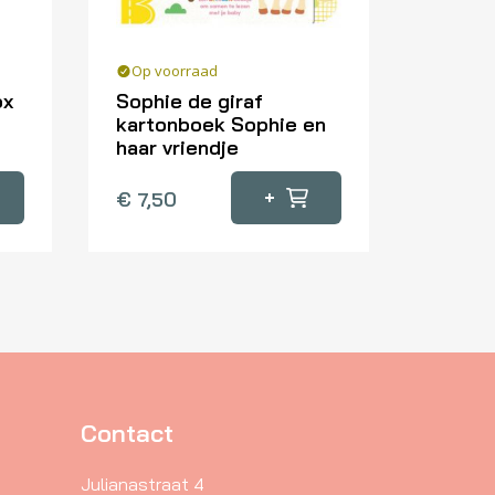
Op voorraad
ox
Sophie de giraf
kartonboek Sophie en
haar vriendje
+
€
7,50
Contact
Julianastraat 4