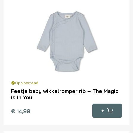
variaties.
Deze
optie
kan
gekozen
worden
op
de
productpagina
Op voorraad
Feetje baby wikkelromper rib – The Magic
is in You
Dit
+
€
14,99
product
heeft
meerdere