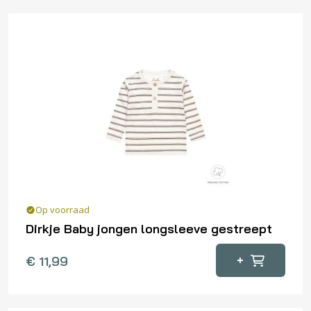
Op voorraad
Dirkje Baby jongen longsleeve gestreept
Dit
+
€
11,99
product
heeft
meerdere