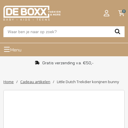
0
Menu
Gratis verzending v.a. €50,-
Home
/
Cadeau artikelen
/
Little Dutch Trekdier konijnen bunny