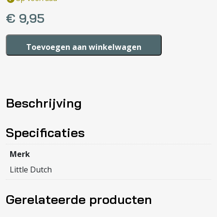
€
9,95
Little
Toevoegen aan winkelwagen
Dutch
Trekdier
konijnen
bunny
Beschrijving
aantal
Specificaties
Merk
Little Dutch
Gerelateerde producten