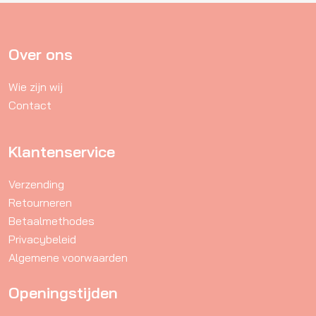
optie
kan
gekozen
Over ons
worden
Wie zijn wij
op
Contact
de
productpagina
Klantenservice
Verzending
Retourneren
Betaalmethodes
Privacybeleid
Algemene voorwaarden
Openingstijden