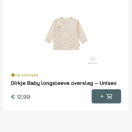
Deze
optie
kan
gekozen
worden
op
de
productpagina
Op voorraad
Dirkje Baby longsleeve overslag – Unisex
Dit
+
€
12,99
product
heeft
meerdere
variaties.
Deze