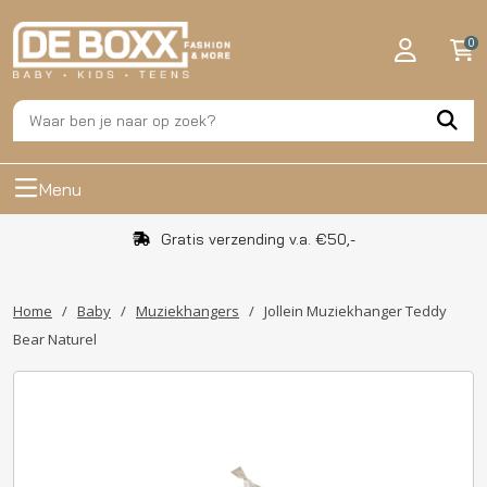
0
Menu
Gratis verzending v.a. €50,-
Home
/
Baby
/
Muziekhangers
/
Jollein Muziekhanger Teddy
Bear Naturel