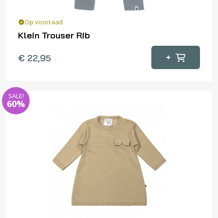
Op voorraad
Klein Trouser Rib
Dit
+
€
22,95
product
heeft
meerdere
SALE!
variaties.
60%
Deze
optie
kan
gekozen
worden
op
de
productpagina