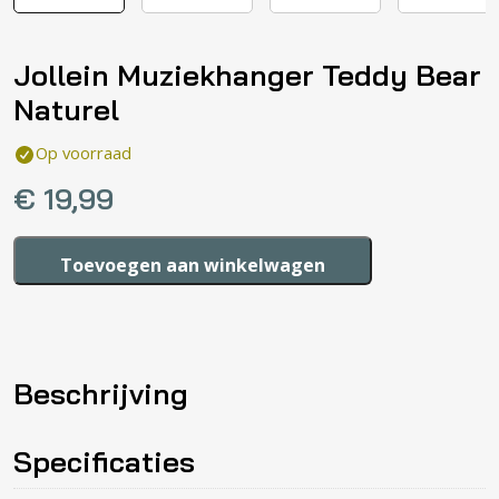
Jollein Muziekhanger Teddy Bear
Naturel
Op voorraad
€
19,99
Jollein
Toevoegen aan winkelwagen
Muziekhanger
Teddy
Bear
Naturel
Beschrijving
aantal
Specificaties