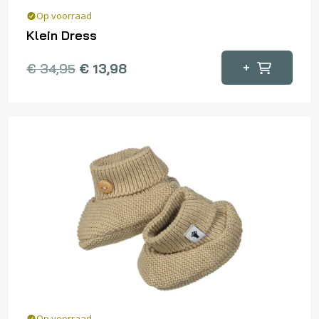
Op voorraad
Klein Dress
Dit
+
€
34,95
€
13,98
product
heeft
meerdere
variaties.
Deze
optie
kan
gekozen
worden
op
de
productpagina
Op voorraad