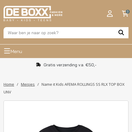
0
Menu
Gratis verzending v.a. €50,-
Home
/
Meisjes
/
Name it Kids AFEMA ROLLINGS SS RLX TOP BOX
UNV