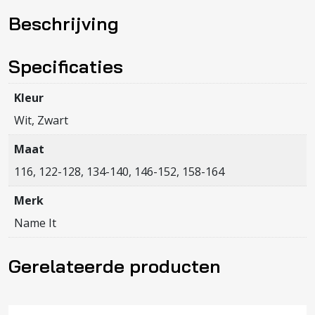
ROLLINGS
Beschrijving
SS
RLX
TOP
Specificaties
BOX
UNV
Kleur
aantal
Wit, Zwart
Maat
116, 122-128, 134-140, 146-152, 158-164
Merk
Name It
Gerelateerde producten