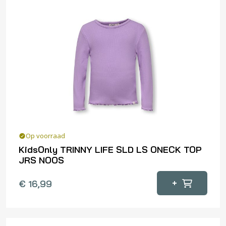
Op voorraad
KidsOnly TRINNY LIFE SLD LS ONECK TOP
JRS NOOS
Dit
+
€
16,99
product
heeft
meerdere