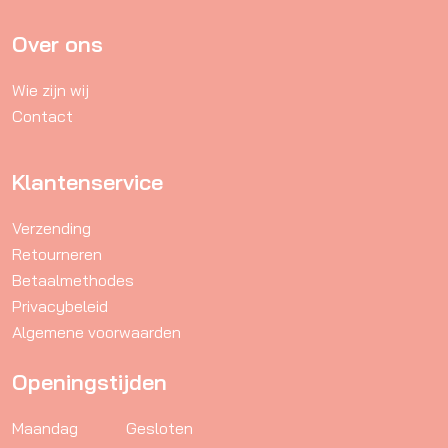
kan
gekozen
Over ons
worden
Wie zijn wij
op
Contact
de
productpagina
Klantenservice
Verzending
Retourneren
Betaalmethodes
Privacybeleid
Algemene voorwaarden
Openingstijden
Maandag
Gesloten