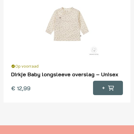
optie
kan
gekozen
worden
op
de
productpagina
Op voorraad
Dirkje Baby longsleeve overslag – Unisex
Dit
+
€
12,99
product
heeft
meerdere
variaties.
Deze
optie