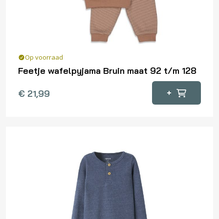
op
de
productpagina
Op voorraad
Feetje wafelpyjama Bruin maat 92 t/m 128
Dit
+
€
21,99
product
heeft
meerdere
variaties.
Deze
optie
kan
gekozen
worden
op