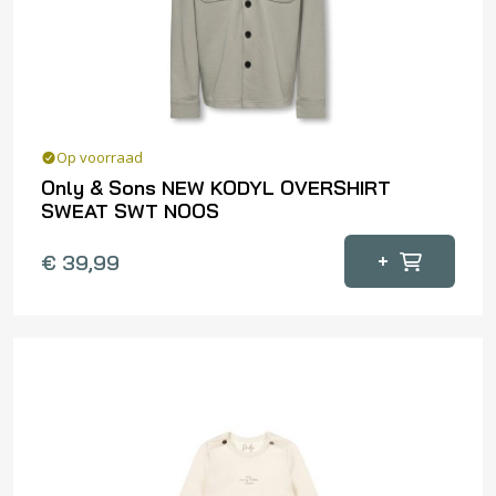
Op voorraad
Only & Sons NEW KODYL OVERSHIRT
SWEAT SWT NOOS
Dit
+
€
39,99
product
heeft
meerdere
variaties.
Deze
optie
kan
gekozen