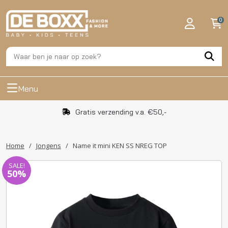
0
Menu
Gratis verzending v.a. €50,-
Home
/
Jongens
/
Name it mini KEN SS NREG TOP
SALE!
50%