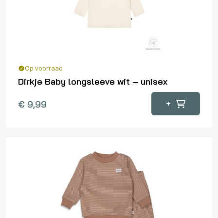
worden
op
de
productpagina
Op voorraad
Dirkje Baby longsleeve wit – unisex
Dit
+
€
9,99
product
heeft
meerdere
variaties.
Deze
optie
kan
gekozen
worden