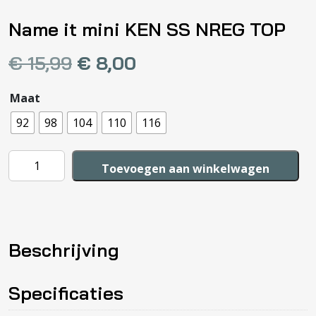
Name it mini KEN SS NREG TOP
€
15,99
€
8,00
Maat
92
98
104
110
116
Name
Toevoegen aan winkelwagen
it
mini
KEN
SS
Beschrijving
NREG
TOP
aantal
Specificaties