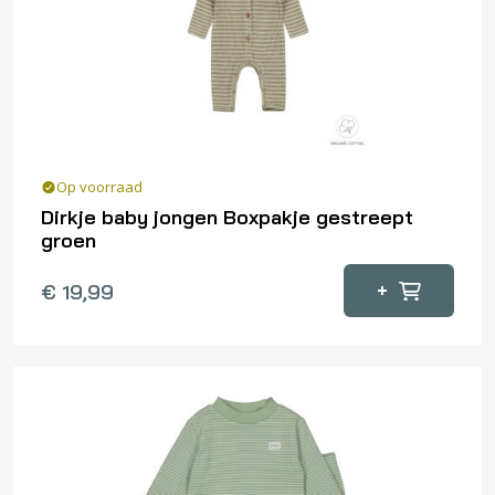
gekozen
worden
op
de
productpagina
Op voorraad
Dirkje baby jongen Boxpakje gestreept
groen
Dit
+
€
19,99
product
heeft
meerdere
variaties.
Deze
optie
kan