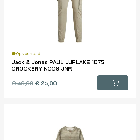
gekozen
worden
op
de
productpagina
Op voorraad
Jack & Jones PAUL JJFLAKE 1075
CROCKERY NOOS JNR
Dit
+
€
49,99
€
25,00
product
heeft
meerdere
variaties.
Deze
optie
kan