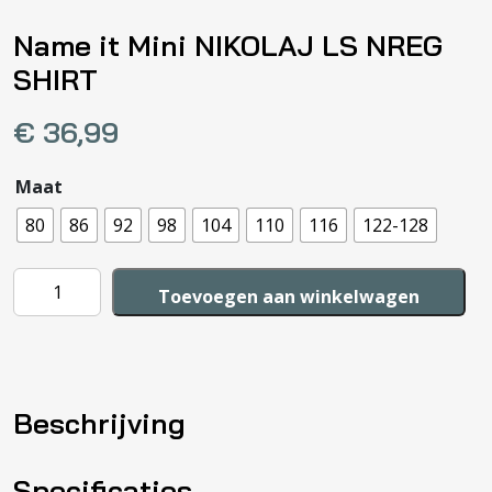
Name it Mini NIKOLAJ LS NREG
SHIRT
€
36,99
Maat
80
86
92
98
104
110
116
122-128
Name
Toevoegen aan winkelwagen
it
Mini
NIKOLAJ
LS
Beschrijving
NREG
SHIRT
aantal
Specificaties