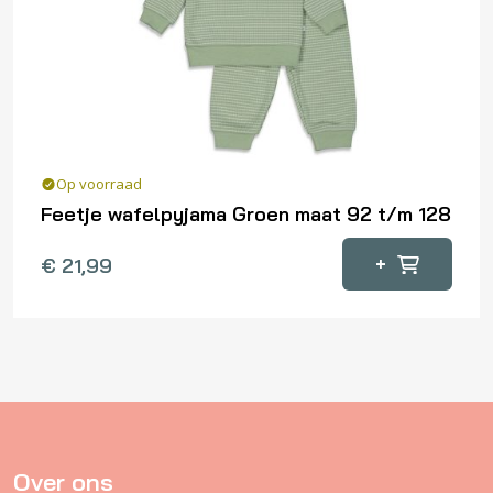
gekozen
worden
op
de
productpagina
Op voorraad
Feetje wafelpyjama Groen maat 92 t/m 128
Dit
+
€
21,99
product
heeft
meerdere
variaties.
Deze
optie
kan
gekozen
Over ons