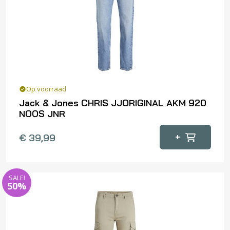
Op voorraad
Jack & Jones CHRIS JJORIGINAL AKM 920
NOOS JNR
Dit
+
€
39,99
product
heeft
meerdere
SALE!
variaties.
50%
Deze
optie
kan