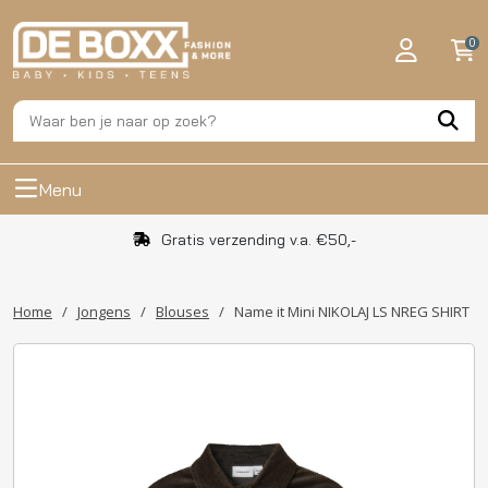
0
Menu
Gratis verzending v.a. €50,-
Home
/
Jongens
/
Blouses
/
Name it Mini NIKOLAJ LS NREG SHIRT