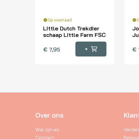
Op voorraad
O
Little Dutch Trekdier
Jo
schaap Little Farm FSC
Ju
+
€
7,95
€
Over ons
Klan
Wie zijn wij
Verzen
Contact
Retou