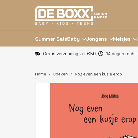
Summer Sale
Baby
Jongens
Meisjes
Gratis verzending v.a. €50,-
14 dagen recht 
Home
/
Boeken
/
Nog even een kusje erop