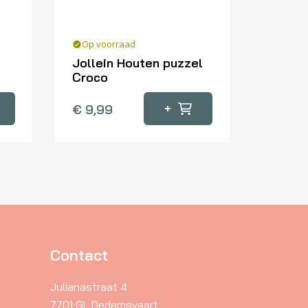
Op voorraad
Jollein Houten puzzel
Croco
+
€
9,99
Contact
Julianastraat 4
7701 GL Dedemsvaart