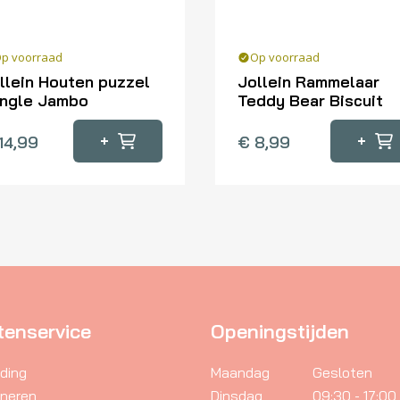
p voorraad
Op voorraad
llein Houten puzzel
Jollein Rammelaar
ngle Jambo
Teddy Bear Biscuit
+
+
14,99
€
8,99
tenservice
Openingstijden
ding
Maandag
Gesloten
rneren
Dinsdag
09:30 - 17:00