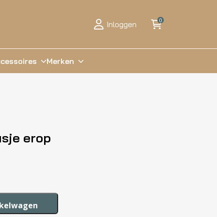
0
Inloggen
cessoires
Merken
sje erop
nkelwagen