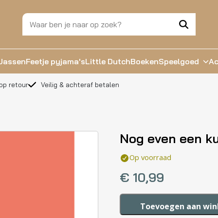
Jassen
Feetje pyjama's
Little Dutch
Boeken
Speelgoed
Ac
op retour
Veilig & achteraf betalen
Nog even een ku
Op voorraad
€
10,99
Nog
Toevoegen aan wi
even